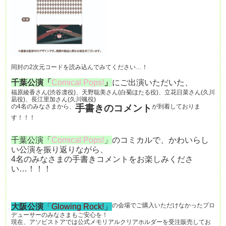
同封の2次元コードを読み込んでみてください…！
千葉公演「
Comical Pops!
」
にご出演いただいた、
福原綾香さん(渋谷凛役)、天野聡美さん(白菊ほたる役)、立花日菜さん(久川
凪役)、長江里加さん(久川颯役)
の4名のみなさまから、
手書きのコメント
が到着しておりま
す！！！
千葉公演「
Comical Pops!
」
のコミカルで、かわいらし
い公演を振り返りながら、
4名のみなさまの手書きコメントをお楽しみくださ
い…！！！
の会場でご購入いただけなかったプロ
大阪公演
「
Glowing Rock!
」
デューサーのみなさまもご安心を！
現在、アソビストアでは公式メモリアルクリアホルダーを受注販売してお