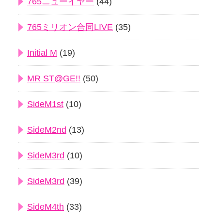
765ニューイヤー
(44)
765ミリオン合同LIVE
(35)
Initial M
(19)
MR ST@GE!!
(50)
SideM1st
(10)
SideM2nd
(13)
SideM3rd
(10)
SideM3rd
(39)
SideM4th
(33)