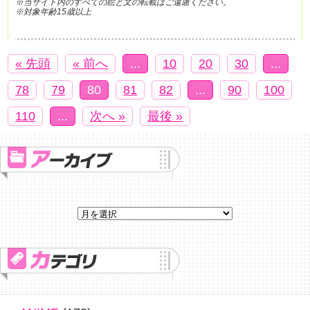
※当サイト内のすべての絵と文の転載はご遠慮ください。
※対象年齢15歳以上
« 先頭
« 前へ
...
10
20
30
...
78
79
80
81
82
...
90
100
110
...
次へ »
最後 »