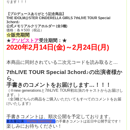
ります！！！
【プロデュースありがとう記念商品】
THE IDOLM@STER CINDERELLA GIRLS 7thLIVE TOUR Special
3chord♪
公式メモリアルクリアホルダー (全3種)
価格：各￥500（税込）
☆販売期間
★
アソビストア
受注期間：★
2020年2月14日(金)～2月24日(月)
本商品に同封されている二次元コードを読み取ると…
7thLIVE TOUR Special 3chord♪の出演者様か
ら、
手書きのコメントをお届けします…！！！
（※new generationsと7thLIVE TOUR初出演のキャストからお届けし
ます。）
（
全3種どちらの商品をご購入いただいてもすべてのコメントをお届
けいたします）
手書きコメントは、
順次公開を予定しております。
名古屋公演
「Funky Dancing!」
の手書きコメントは近日中公開予定です！
楽しみにお待ちください！