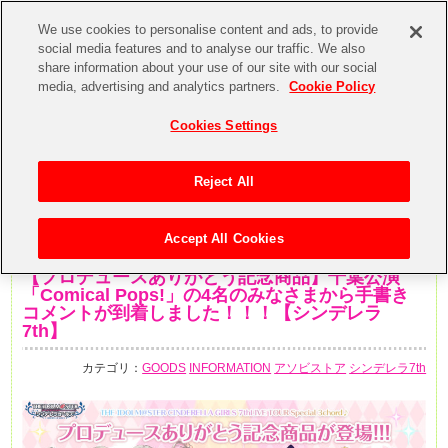
We use cookies to personalise content and ads, to provide
social media features and to analyse our traffic. We also
share information about your use of our site with our social
media, advertising and analytics partners.
Cookie Policy
Cookies Settings
Reject All
Accept All Cookies
2020年2月17日
【プロデュースありがとう記念商品】千葉公演
「Comical Pops!」の4名のみなさまから手書き
コメントが到着しました！！！【シンデレラ
7th】
カテゴリ：
GOODS
INFORMATION
アソビストア
シンデレラ7th