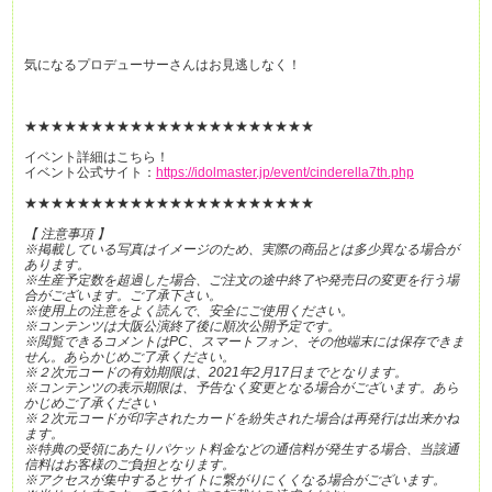
気になるプロデューサーさんはお見逃しなく！
★★★★★★★★★★★★★★★★★★★★★★
イベント詳細はこちら！
イベント公式サイト：
https://idolmaster.jp/event/cinderella7th.php
★★★★★★★★★★★★★★★★★★★★★★
【 注意事項 】
※掲載している写真はイメージのため、実際の商品とは多少異なる場合が
あります。
※生産予定数を超過した場合、ご注文の途中終了や発売日の変更を行う場
合がございます。ご了承下さい。
※使用上の注意をよく読んで、安全にご使用ください。
※コンテンツは大阪公演終了後に順次公開予定です。
※閲覧できるコメントはPC、スマートフォン、その他端末には保存できま
せん。あらかじめご了承ください。
※２次元コードの有効期限は、2021年2月17日までとなります。
※コンテンツの表示期限は、予告なく変更となる場合がございます。あら
かじめご了承ください
※２次元コードが印字されたカードを紛失された場合は再発行は出来かね
ます。
※特典の受領にあたりパケット料金などの通信料が発生する場合、当該通
信料はお客様のご負担となります。
※アクセスが集中するとサイトに繋がりにくくなる場合がございます。