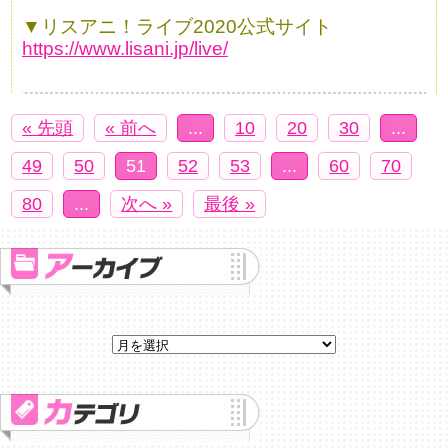
▼リスアニ！ライブ2020公式サイト
https://www.lisani.jp/live/
« 先頭
« 前へ
...
10
20
30
...
49
50
51
52
53
...
60
70
80
...
次へ »
最後 »