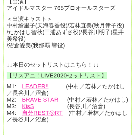
【出演】
アイドルマスター 765プロオールスターズ
＜出演キャスト＞
中村繪里子(天海春香役)/若林直美(秋月律子役)
/たかはし智秋(三浦あずさ役)/長谷川明子(星井
美希役)
/沼倉愛美(我那覇 響役)
↓↓本日のセットリストはこちら！↓↓
【リスアニ！LIVE2020セットリスト】
M1:
LEADER!!
(中村／若林／たかはし
／長谷川／沼倉)
M2:
BRAVE STAR
(中村／若林／たかはし)
M3:
KisS
(長谷川／沼倉)
M4:
自分REST@RT
(中村／若林／たかはし
／長谷川／沼倉)