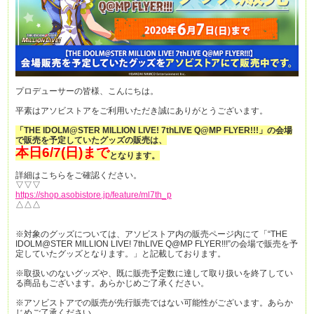
プロデューサーの皆様、こんにちは。
平素はアソビストアをご利用いただき誠にありがとうございます。
「THE IDOLM@STER MILLION LIVE! 7thLIVE Q@MP FLYER!!!」の会場
で販売を予定していたグッズの販売は、
本日6/7(日)まで
となります。
詳細はこちらをご確認ください。
▽▽▽
https://shop.asobistore.jp/feature/ml7th_p
△△△
※対象のグッズについては、アソビストア内の販売ページ内にて「“THE
IDOLM@STER MILLION LIVE! 7thLIVE Q@MP FLYER!!!”の会場で販売を予
定していたグッズとなります。」と記載しております。
※取扱いのないグッズや、既に販売予定数に達して取り扱いを終了してい
る商品もございます。あらかじめご了承ください。
※アソビストアでの販売が先行販売ではない可能性がございます。あらか
じめご了承ください。