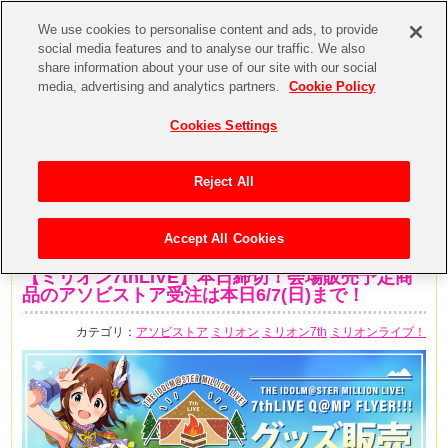
We use cookies to personalise content and ads, to provide
social media features and to analyse our traffic. We also
share information about your use of our site with our social
media, advertising and analytics partners.
Cookie Policy
Cookies Settings
Reject All
Accept All Cookies
2020年6月7日
【ミリオン7thLIVE】本日締切！会場販売予定商
品のアソビストア受注は本日6/7(日)まで！
カテゴリ：
アソビストア
ミリオン
ミリオン7th
ミリオンライブ！