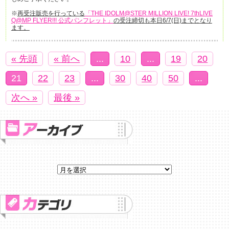
※
再受注販売を行っている
「THE IDOLM@STER MILLION LIVE! 7thLIVE
Q@MP FLYER!!! 公式パンフレット」
の受注締切も本日6/7(日)までとなり
ます。
« 先頭
« 前へ
...
10
...
19
20
21
22
23
...
30
40
50
...
次へ »
最後 »