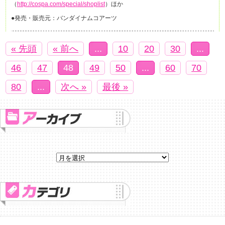
（
http://cospa.com/special/shoplist
）ほか
●発売・販売元：バンダイナムコアーツ
« 先頭
« 前へ
...
10
20
30
...
46
47
48
49
50
...
60
70
80
...
次へ »
最後 »