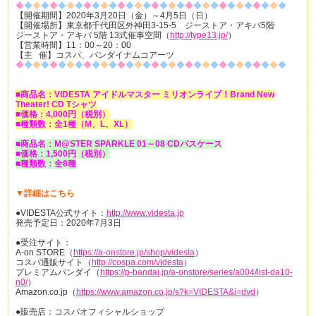
◆
◆
◆
◆
◆
◆
◆
◆
◆
◆
◆
◆
◆
◆
◆
◆
◆
◆
◆
◆
◆
◆
◆
◆
◆
◆
◆
◆
◆
◆
◆
◆
【開催期間】2020年3月20日（金）～4月5日（日）
【開催場所】東京都千代田区外神田3-15-5 ジーストア・アキバ5階
ジーストア・アキバ 5階 13式催事空間（
http://type13.jp/
）
【営業時間】11：00～20：00
【主 催】コスパ、バンダイナムコアーツ
◆
◆
◆
◆
◆
◆
◆
◆
◆
◆
◆
◆
◆
◆
◆
◆
◆
◆
◆
◆
◆
◆
◆
◆
◆
◆
◆
◆
◆
◆
◆
◆
■商品名：VIDESTA アイドルマスター ミリオンライブ！Brand New
Theater! CD Tシャツ
■価格：4,000円（税別）
■種類数：全1種（M、L、XL）
■商品名：M@STER SPARKLE 01～08 CDパスケース
■価格：1,500円（税別）
■種類数：全8種
▼詳細はこちら
●VIDESTA公式サイト：
http://www.videsta.jp
発売予定日：2020年7月3日
●受注サイト：
A-on STORE（
https://a-onstore.jp/shop/videsta
）
コスパ通販サイト（
http://cospa.com/videsta
）
プレミアムバンダイ（
https://p-bandai.jp/a-onstore/series/a004/list-da10-
n0/
）
Amazon.co.jp（
https://www.amazon.co.jp/s?k=VIDESTA&i=dvd
）
●販売店：コスパオフィシャルショップ