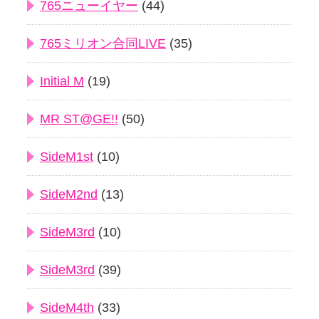
765ニューイヤー
(44)
765ミリオン合同LIVE
(35)
Initial M
(19)
MR ST@GE!!
(50)
SideM1st
(10)
SideM2nd
(13)
SideM3rd
(10)
SideM3rd
(39)
SideM4th
(33)