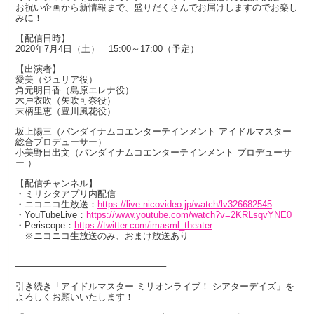
お祝い企画から新情報まで、盛りだくさんでお届けしますのでお楽し
みに！
【配信日時】
2020年7月4日（土） 15:00～17:00（予定）
【出演者】
愛美（ジュリア役）
角元明日香（島原エレナ役）
木戸衣吹（矢吹可奈役）
末柄里恵（豊川風花役）
坂上陽三（バンダイナムコエンターテインメント アイドルマスター
総合プロデューサー）
小美野日出文（バンダイナムコエンターテインメント プロデューサ
ー ）
【配信チャンネル】
・ミリシタアプリ内配信
・ニコニコ生放送：
https://live.nicovideo.jp/watch/lv326682545
・YouTubeLive：
https://www.youtube.com/watch?v=2KRLsqvYNE0
・Periscope：
https://twitter.com/imasml_theater
※ニコニコ生放送のみ、おまけ放送あり
————————————————–
引き続き「アイドルマスター ミリオンライブ！ シアターデイズ」を
よろしくお願いいたします！
——————————–