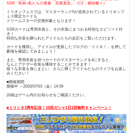
SSR「乾杯♪私たちの青春 宮尾美也」（CV：桐谷蝶々）
ミリオンフェスでは、マスターランク5が追加されているミリオンフ
ェス限定カードも
ドリームスターの交換対象となります！
SSRカードは専用衣装と、その衣装にまつわる特別なエピソード付
き！
特別な衣装を贈られたアイドルたちの反応をご覧いただけます。
カードを獲得し、アイドルが更新したブログの「イイネ！」を押して
劇場を確認してみましょう！
また、専用衣装を持つカードのマスターランクを4にすると、
なんとアナザー衣装を獲得することができます！
様々な衣装を身にまとい、さらに輝くアイドルたちのライブをお楽し
みください！
■開催期間
開催中 ～2020/07/03（金）14:59
詳細はゲーム内のお知らせをご確認ください。
■ミリシタ3周年記念！10回ガシャ1日1回無料キャンペーン！