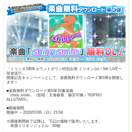
「ミリシタ3周年カウントダウン特別企画 ミリオン1st～5th LIVE一
挙放送!!!」
開催記念キャンペーンとして、楽曲無料ダウンロード第5弾を開催し
ます！
■楽曲無料ダウンロード第5弾 対象楽曲
「shiny smile」（歌唱：天海春香、篠宮可憐／765PRO
ALLSTARS）
■開催期間
開催中 ～2020/07/05（日）23:59
※開催期間終了以降は、下記の価格で販売いたします。
有償ミリオンジュエル 60個