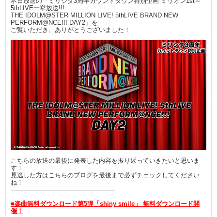
本日放送の「ミリシタ3周年カウントダウン特別企画 ミリオン1st～
5thLIVE一挙放送!!!
THE IDOLM@STER MILLION LIVE! 5thLIVE BRAND NEW
PERFORM@NCE!!! DAY2」を
ご覧いただき、ありがとうございました！
こちらの放送の最後に発表した内容を振り返っていきたいと思いま
す！
見逃した方はこちらのブログを最後まで必ずチェックしてください
ね！
————————————————–
■楽曲無料ダウンロード第5弾
「shiny smile」 無料ダウンロード開
催！