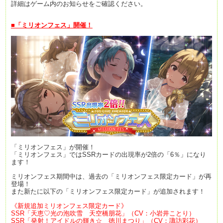
詳細はゲーム内のお知らせをご確認ください。
■「ミリオンフェス」開催！
「ミリオンフェス」が開催！
「ミリオンフェス」ではSSRカードの出現率が2倍の「6％」になり
ます！
ミリオンフェス期間中は、過去の「ミリオンフェス限定カード」が再
登場！
また新たに以下の「ミリオンフェス限定カード」が追加されます！
《新規追加ミリオンフェス限定カード》
SSR「天恵♡光の泡吹雪 天空橋朋花」（CV：小岩井ことり）
SSR「発射！アイドルの輝き☆ 徳川まつり」（CV：諏訪彩花）