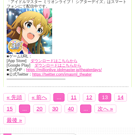
「アイドルマスター ミリオンライブ！ シアターデイズ」はスマート
フォンにて配信中です。
■ゲームURL：
[App Store]
ダウンロードはこちらから
[Google Play]
ダウンロードはこちらから
■公式HP：
https://millionlive.idolmaster.jp/theaterdays/
■公式Twitter：
https://twitter.com/imasml_theater
———————————————
« 先頭
« 前へ
...
11
12
13
14
15
...
20
30
40
...
次へ »
最後 »