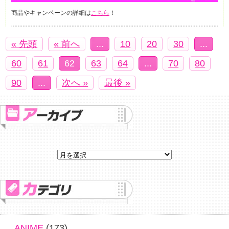
商品やキャンペーンの詳細は
こちら
！
« 先頭
« 前へ
...
10
20
30
...
60
61
62
63
64
...
70
80
90
...
次へ »
最後 »
ANIME
(173)