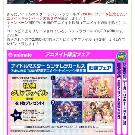
さらにアイドルマスター シンデレラガールズ
7thLIVE ツアーを記念した
ア
ニメイトキャンペーン
の
第３弾
が決定しました！
キャンペーン期間中に全国のアニメイト店舗（アニメイト通販を除く）に
て、
コロムビアよりリリースされているシンデレラガールズのCDやBlu-ray、
DVDを
購入された方で2,000円ご購入ごとにクリアファイル（全2種）より1点プ
レゼント致します！