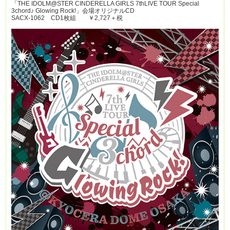
「THE IDOLM@STER CINDERELLA GIRLS 7thLIVE TOUR Special
3chord♪ Glowing Rock!」会場オリジナルCD
SACX-1062 CD1枚組 ￥2,727＋税