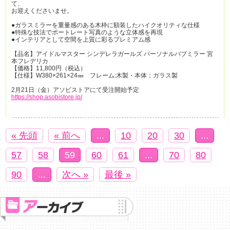
て、
お迎えくださいませ。
●ガラスミラーを重量感のある木枠に額装したハイクオリティな仕様
●特殊な技法でポートレート写真のような立体感を再現
●インテリアとして空間を上質に彩るプレミアム感
【品名】アイドルマスター シンデレラガールズ パーソナルバブミラー 宮
本フレデリカ
【価格】11,800円（税込）
【仕様】W380×261×24㎜ フレーム:木製・本体：ガラス製
2月21日（金）アソビストアにて受注開始予定
https://shop.asobistore.jp/
« 先頭
« 前へ
...
10
20
30
...
57
58
59
60
61
...
70
80
90
...
次へ »
最後 »