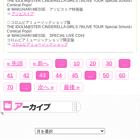
THE IDOLM@STER CINDERELLA GIRLS 7thLIVE TOUR Special 3chord♪
Comical Pops!
＠ MAKUHARI MESSE アソビストア特装版
⇒
アソビストア
◇コロムビアミュージックショップ版
THE IDOLM@STER CINDERELLA GIRLS 7thLIVE TOUR Special 3chord♪
Comical Pops!
＠ MAKUHARI MESSE SPECIAL LIVE CD付
コロムビアミュージックショップ限定版
⇒
コロムビアミュージックショップ
« 先頭
« 前へ
...
10
20
30
...
41
42
43
44
45
...
50
60
70
...
次へ »
最後 »