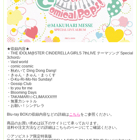
★収録内容★
・THE IDOLM@STER CINDERELLA GIRLS 7thLIVE テーマソング Special
3chord♪
・Vast world
・comic cosmic
・秋めいて Ding Dong Dang!
・きゅん・きゅん・まっくす
・O-Ku-Ri-Mo-No Sunday!
・Gossip Club
・to you for me
・Blooming Days
・TAKAMARI☆CLIMAXXX!!!!!
・無重力シャトル
・お願い！シンデレラ
Blu-ray BOXの収録内容などの詳細は
こちら
をご参照ください。
商品のお買い求めは以下のサイトにて承っております。
送料や注文方法などの詳細はこちらのページにてご確認ください。
◇アソビストア限定特装版