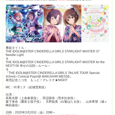
番組タイトル：
THE IDOLM@STER CINDERELLA GIRLS STARLIGHT MASTER 37
Needle Light
＆
THE IDOLM@STER CINDERELLA GIRLS STARLIGHT MASTER for the
NEXT! 06 幸せの法則～ルール～
＆
『THE IDOLM@STER CINDERELLA GIRLS 7thLIVE TOUR Special
3chord♪ Comical Pops!@ MAKUHARI MESSE』
発売記念ニコ生 もっと！デレステ★NIGHT
MC：中澤ミナ（佐城雪美役）
出演：
長島光那（上条春菜役）、田辺留依（荒木比奈役）、
森下来奈（鷹富士茄子役）、天野聡美（白菊ほたる役）、山本希望（城ヶ
崎莉嘉役）
日時：2020年3月20日（金）20時～