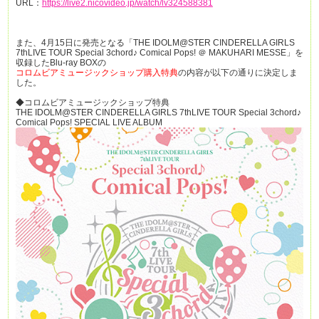
URL：
https://live2.nicovideo.jp/watch/lv324588381
また、4月15日に発売となる「THE IDOLM@STER CINDERELLA GIRLS
7thLIVE TOUR Special 3chord♪ Comical Pops! ＠ MAKUHARI MESSE」を
収録したBlu-ray BOXの
コロムビアミュージックショップ購入特典
の内容が以下の通りに決定しま
した。
◆コロムビアミュージックショップ特典
THE IDOLM@STER CINDERELLA GIRLS 7thLIVE TOUR Special 3chord♪
Comical Pops! SPECIAL LIVE ALBUM