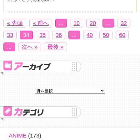
« 先頭
« 前へ
...
10
20
...
32
33
34
35
36
...
40
50
60
...
次へ »
最後 »
ANIME
(173)