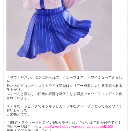
「見てください。ボクに釣られて、クレープまで、カワイくなってきまし
た」
外ハネがピョコピョコとカワイイ髪型はクリアー成型により透明感のある
仕上がりに、
ふふーんと愛らしい口元の表情は幸子らしさ満点でカワイくフィギュア化
されています。
ステキなトッピングでキラキラとカラフルなクレープはとってもカワイく
おいしそうな
出来映えです。
『[自称・スウィートヒロイン]輿水 幸子』は、ただいま予約受付中です！
予約ページはこちら→
https://www.hobby-wave.com/products/dt153/
発売までどうぞお楽しみに！