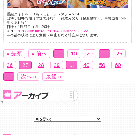
番組タイトル：りも～っと！デレステ★NIGHT
出演：朝井彩加（早坂美玲役）、鈴木みのり（藤原肇役）、星希成奏（夢
見りあむ役）
日時：4月27日（月）20時～
URL：
https://live.nicovideo.jp/watch/lv325329322
※今後の状況により変更・中止となる場合がございます。
« 先頭
« 前へ
...
10
20
...
25
26
27
28
29
...
40
50
60
...
次へ »
最後 »