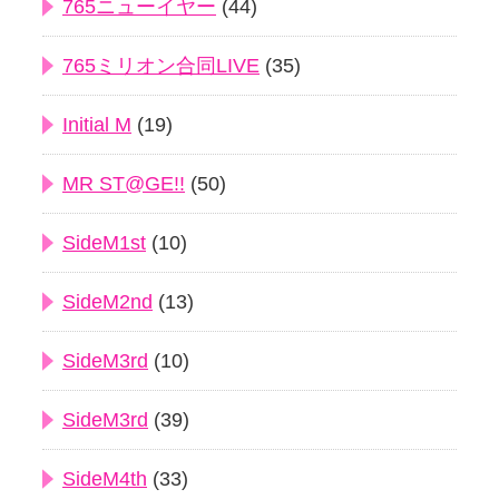
765ニューイヤー
(44)
765ミリオン合同LIVE
(35)
Initial M
(19)
MR ST@GE!!
(50)
SideM1st
(10)
SideM2nd
(13)
SideM3rd
(10)
SideM3rd
(39)
SideM4th
(33)