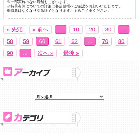
※一部実施のない店舗もございます。
※特典有無についての詳細は各店舗様へご確認をお願いいたします。
※特典はなくなり次第終了となります。予めご了承ください。
« 先頭
« 前へ
...
10
20
30
...
58
59
60
61
62
...
70
80
90
...
次へ »
最後 »