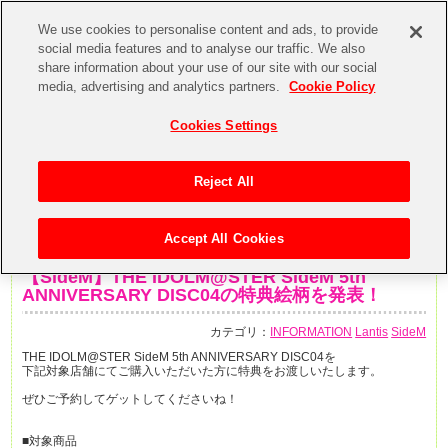
We use cookies to personalise content and ads, to provide
social media features and to analyse our traffic. We also
share information about your use of our site with our social
media, advertising and analytics partners.
Cookie Policy
Cookies Settings
Reject All
Accept All Cookies
2020年3月2日
【SideM】THE IDOLM@STER SideM 5th
ANNIVERSARY DISC04の特典絵柄を発表！
カテゴリ：
INFORMATION
Lantis
SideM
THE IDOLM@STER SideM 5th ANNIVERSARY DISC04を
下記対象店舗にてご購入いただいた方に特典をお渡しいたします。
ぜひご予約してゲットしてくださいね！
■対象商品