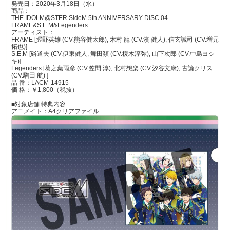
発売日：2020年3月18日（水）
商品：
THE IDOLM@STER SideM 5th ANNIVERSARY DISC 04
FRAME&S.E.M&Legenders
アーティスト：
FRAME [握野英雄 (CV.熊谷健太郎), 木村 龍 (CV.濱 健人), 信玄誠司 (CV.増元
拓也)]
S.E.M [硲道夫 (CV.伊東健人, 舞田類 (CV.榎木淳弥), 山下次郎 (CV.中島ヨシ
キ)]
Legenders [葛之葉雨彦 (CV.笠間 淳), 北村想楽 (CV.汐谷文康), 古論クリス
(CV.駒田 航) ]
品 番：LACM-14915
価 格：￥1,800（税抜）
■対象店舗:特典内容
アニメイト：A4クリアファイル