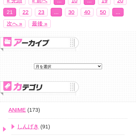
« 先頭
« 前へ
...
10
...
19
20
21
22
23
...
30
40
50
...
次へ »
最後 »
ANIME
(173)
しんげき
(91)