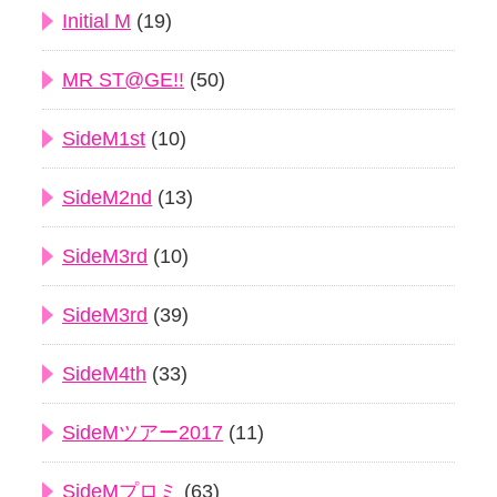
Initial M
(19)
MR ST@GE!!
(50)
SideM1st
(10)
SideM2nd
(13)
SideM3rd
(10)
SideM3rd
(39)
SideM4th
(33)
SideMツアー2017
(11)
SideMプロミ
(63)