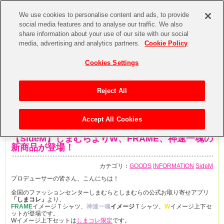
We use cookies to personalise content and ads, to provide
social media features and to analyse our traffic. We also
share information about your use of our site with our social
media, advertising and analytics partners.
Cookie Policy
Cookies Settings
Reject All
Accept All Cookies
2020年6月19日
【SideM】しまむらよりW、FRAME、神速一魂の
新商品が登場！
カテゴリ：
GOODS
INFORMATION
SideM
プロデューサーの皆さん、こんにちは！
全国のファッションセンターしまむらとしまむらの公式お取り寄せアプリ
「しまコレ」
より、
FRAME
イメージＴシャツ、
神速一魂
イメージ
Ｔシャツ、
W
イメージ上下セ
ットが登場です。
Wイメージ上下セットは
しまコレ限定
です。