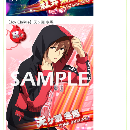
【Joy Ch@lle】天ヶ瀬 冬馬