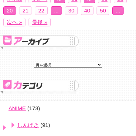
20
21
22
...
30
40
50
...
次へ »
最後 »
ANIME
(173)
しんげき
(91)