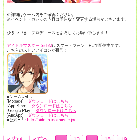
※詳細はゲーム内をご確認ください。
※イベント・ガシャの内容は予告なく変更する場合がございます。
ひきつづき、プロデュースをよろしくお願い致します！
アイドルマスター SideM
はスマートフォン、PCで配信中です。
こちらのストアアイコンが目印！
■ゲームURL：
[Mobage]
ダウンロードはこちら
[App Store]
ダウンロードはこちら
[Google Play]
ダウンロードはこちら
[AndApp]
ダウンロードはこちら
■公式HP：
http://side-m.idolmaster.jp/
« 先頭
« 前へ
...
10
...
18
19