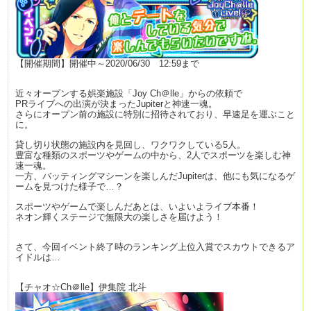
【開催期間】開催中～2020/06/30 12:59まで
近々オープンする娯楽施設「Joy Ch＠lle」からの依頼で
PRライブへの出演が決まったJupiterと神速一魂。
さらにオープン前の施設に特別に招待されており、早速足を運ぶこと
に。
貸し切り状態の施設内を見回し、ワクワクしている5人。
豊富な種類のスポーツやゲームの中から、2人でスポーツを楽しむ神
速一魂。
一方、バッティングマシーンを楽しんだJupiterは、他にも気になるゲ
ームを見つけた様子で…？
スポーツやゲームで楽しんだあとは、いよいよライブ本番！
ネオン輝くステージで無限大の楽しさを届けよう！
さて、今回イベント終了時のランキング上位入賞でスカウトできるア
イドルは…
【チャオ☆Ch＠lle】伊集院 北斗