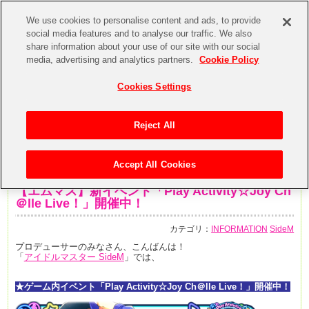
We use cookies to personalise content and ads, to provide
social media features and to analyse our traffic. We also
share information about your use of our site with our social
media, advertising and analytics partners.
Cookie Policy
Cookies Settings
Reject All
Accept All Cookies
2020年6月24日
【エムマス】新イベント「Play Activity☆Joy Ch
＠lle Live！」開催中！
カテゴリ：
INFORMATION
SideM
プロデューサーのみなさん、こんばんは！
「
アイドルマスター SideM
」では、
★ゲーム内イベント「Play Activity☆Joy Ch＠lle Live！」開催中！