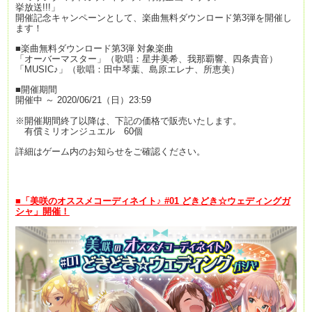
挙放送!!!」
開催記念キャンペーンとして、楽曲無料ダウンロード第3弾を開催し
ます！
■楽曲無料ダウンロード第3弾 対象楽曲
「オーバーマスター」（歌唱：星井美希、我那覇響、四条貴音）
「MUSIC♪」（歌唱：田中琴葉、島原エレナ、所恵美）
■開催期間
開催中 ～ 2020/06/21（日）23:59
※開催期間終了以降は、下記の価格で販売いたします。
有償ミリオンジュエル 60個
詳細はゲーム内のお知らせをご確認ください。
■「美咲のオススメコーディネイト♪ #01 どきどき☆ウェディングガ
シャ」開催！