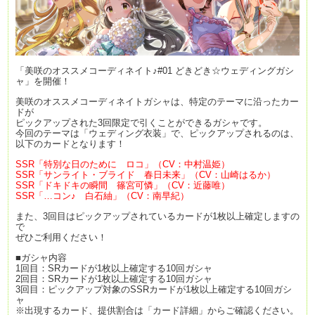
「美咲のオススメコーディネイト♪#01 どきどき☆ウェディングガシ
ャ」を開催！
美咲のオススメコーディネイトガシャは、特定のテーマに沿ったカー
ドが
ピックアップされた3回限定で引くことができるガシャです。
今回のテーマは「ウェディング衣装」で、ピックアップされるのは、
以下のカードとなります！
SSR「特別な日のために ロコ」（CV：中村温姫）
SSR「サンライト・ブライド 春日未来」（CV：山崎はるか）
SSR「ドキドキの瞬間 篠宮可憐」（CV：近藤唯）
SSR「…コン♪ 白石紬」（CV：南早紀）
また、3回目はピックアップされているカードが1枚以上確定しますの
で
ぜひご利用ください！
■ガシャ内容
1回目：SRカードが1枚以上確定する10回ガシャ
2回目：SRカードが1枚以上確定する10回ガシャ
3回目：ピックアップ対象のSSRカードが1枚以上確定する10回ガシ
ャ
※出現するカード、提供割合は「カード詳細」からご確認ください。