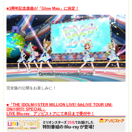
■3周年記念楽曲が「Glow Map」に決定！
完全版の公開をお楽しみに！
■
「THE IDOLM@STER MILLION LIVE! 6thLIVE TOUR UNI-
ON@IR!!!! SPECIAL」
LIVE Blu-ray アソビストアにて本日まで受付中！