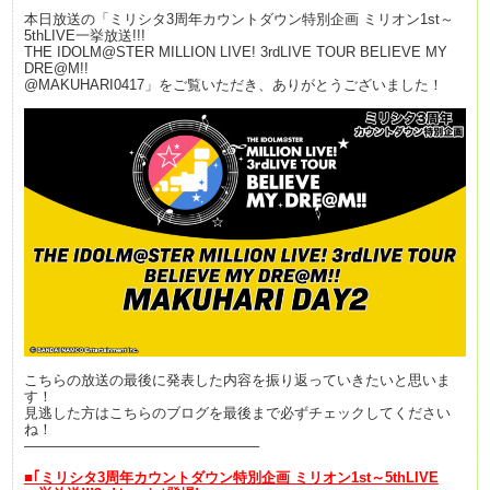
本日放送の「ミリシタ3周年カウントダウン特別企画 ミリオン1st～
5thLIVE一挙放送!!!
THE IDOLM@STER MILLION LIVE! 3rdLIVE TOUR BELIEVE MY
DRE@M!!
@MAKUHARI0417」をご覧いただき、ありがとうございました！
こちらの放送の最後に発表した内容を振り返っていきたいと思いま
す！
見逃した方はこちらのブログを最後まで必ずチェックしてください
ね！
————————————————–
■
｢
ミリシタ
3
周年カウントダウン特別企画 ミリオン
1st
～
5thLIVE