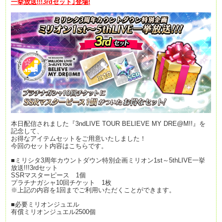
一挙放送
!!!3rd
セット
｣
登場
!
本日配信されました『3ndLIVE TOUR BELIEVE MY DRE@M!!』を
記念して、
お得なアイテムセットをご用意いたしました！
今回のセット内容はこちらです。
■ミリシタ3周年カウントダウン特別企画ミリオン1st～5thLIVE一挙
放送!!!3rdセット
SSRマスターピース 1個
プラチナガシャ10回チケット 1枚
※上記の内容を1回までご利用いただくことができます。
■必要ミリオンジュエル
有償ミリオンジュエル2500個