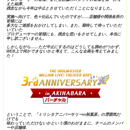
えた結果、
残念ながら今年は中止とさせていただくことになりました。
実施へ向けて、色々仕込んでいたのですが……店舗様や関係各所の
皆様には
多大なご迷惑をおかけしてしまい、また、期待して待っていただ
いていた
プロデューサーの皆様にも、残念な思いをさせてしまい、本当に
申し訳ございません。
しかしながら……ただ中止にするのはどうしても諦めがつかず、
WEB上で何かできないかと考えて、こんな企画を考えてみまし
た！
ということで、「ミリシタアニバーサリーin秋葉原」の雰囲気だ
けでも
味わっていただけないかという僕のわがままに、チームのメンバ
ーや店舗様、