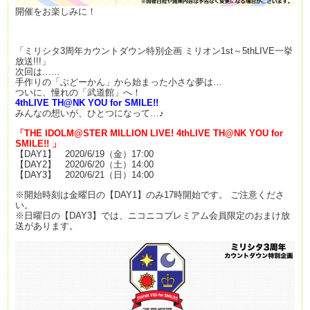
開催をお楽しみに！
「ミリシタ3周年カウントダウン特別企画 ミリオン1st～5thLIVE一挙
放送!!!」
次回は……
手作りの「ぶどーかん」から始まった小さな夢は…
ついに、憧れの「武道館」へ！
4thLIVE TH@NK YOU for SMILE!!
みんなの想いが、ひとつになって…♪
「
THE IDOLM@STER MILLION LIVE! 4thLIVE TH@NK YOU for
SMILE!!
」
【DAY1】 2020/6/19（金）17:00
【DAY2】 2020/6/20（土）14:00
【DAY3】 2020/6/21（日）14:00
※開始時刻は金曜日の【DAY1】のみ17時開始です。 ご注意くださ
い。
※日曜日の【DAY3】では、ニコニコプレミアム会員限定のおまけ放
送があります。