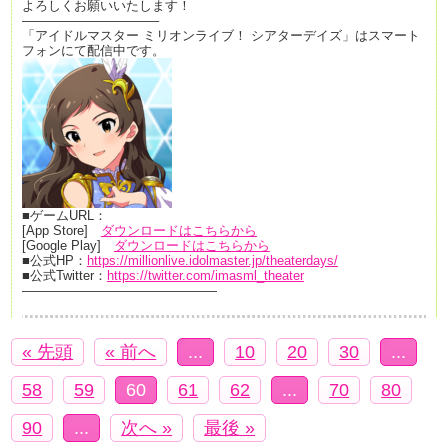
よろしくお願いいたします！
——————————–
「アイドルマスター ミリオンライブ！ シアターデイズ」はスマート
フォンにて配信中です。
■ゲームURL：
[App Store]
ダウンロードはこちらから
[Google Play]
ダウンロードはこちらから
■公式HP：
https://millionlive.idolmaster.jp/theaterdays/
■公式Twitter：
https://twitter.com/imasml_theater
———————————————
« 先頭
« 前へ
...
10
20
30
...
58
59
60
61
62
...
70
80
90
...
次へ »
最後 »