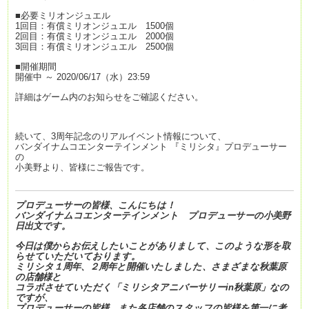
■必要ミリオンジュエル
1回目：有償ミリオンジュエル 1500個
2回目：有償ミリオンジュエル 2000個
3回目：有償ミリオンジュエル 2500個
■開催期間
開催中 ～ 2020/06/17（水）23:59
詳細はゲーム内のお知らせをご確認ください。
続いて、3周年記念のリアルイベント情報について、
バンダイナムコエンターテインメント 『ミリシタ』プロデューサー
の
小美野より、皆様にご報告です。
プロデューサーの皆様、こんにちは！
バンダイナムコエンターテインメント プロデューサーの小美野
日出文です。
今日は僕からお伝えしたいことがありまして、このような形を取
らせていただいております。
ミリシタ１周年、２周年と開催いたしました、さまざまな秋葉原
の店舗様と
コラボさせていただく「ミリシタアニバーサリーin秋葉原」なの
ですが、
プロデューサーの皆様、また各店舗のスタッフの皆様を第一に考