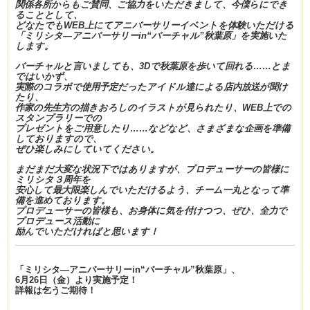
関係各所からもご賛同、ご協力をいただきまして、今僕らにでき
ることとして、
どなたでもWEB上にてアニバーサリーイベントを体験いただける
「ミリシタ―アニバーサリーin“バーチャル”秋葉原」を実施いた
します。
バーチャルと言いましても、3Dで秋葉原を歩いて回れる……とま
ではいかず、
実際のコラボで使用予定だったアイドル達による店内放送が聞け
たり、
作家の先生方の描きおろしのイラストが見られたり、WEB上での
スタンプラリーでの
プレゼントをご用意したり……などなど、さまざまな企画を準備
しておりますので、
ぜひ楽しみにしていてください。
まだまだ大変な状況下ではありますが、プロデューサーの皆様に
ミリシタ３周年を
安心して最大限楽しんでいただけるよう、チーム一丸となって準
備を進めております。
プロデューサーの皆様も、お身体に気を付けつつ、ぜひ、全力で
プロデュース活動に
励んでいただければと思います！
「ミリシタ―アニバーサリーin“バーチャル”秋葉原」、
6月26日（金）より実施予定！
詳報は乞うご期待！