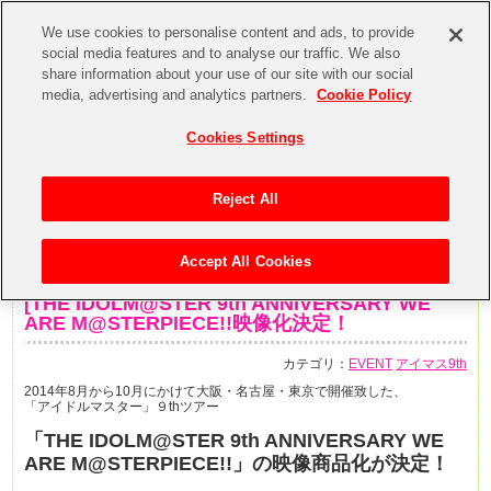
We use cookies to personalise content and ads, to provide
social media features and to analyse our traffic. We also
share information about your use of our site with our social
media, advertising and analytics partners.
Cookie Policy
Cookies Settings
Reject All
Accept All Cookies
2014年12月29日
[THE IDOLM@STER 9th ANNIVERSARY WE
ARE M@STERPIECE!!映像化決定！
カテゴリ：
EVENT
アイマス9th
2014年8月から10月にかけて大阪・名古屋・東京で開催致した、
「アイドルマスター」９thツアー
「THE IDOLM@STER 9th ANNIVERSARY WE
ARE M@STERPIECE!!」の
映像商品化が決定！