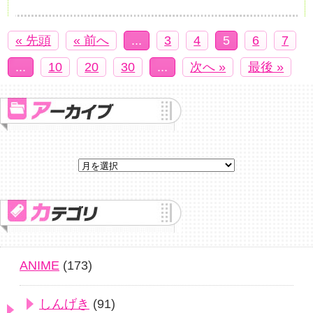
« 先頭
« 前へ
...
3
4
5
6
7
...
10
20
30
...
次へ »
最後 »
ANIME
(173)
しんげき
(91)