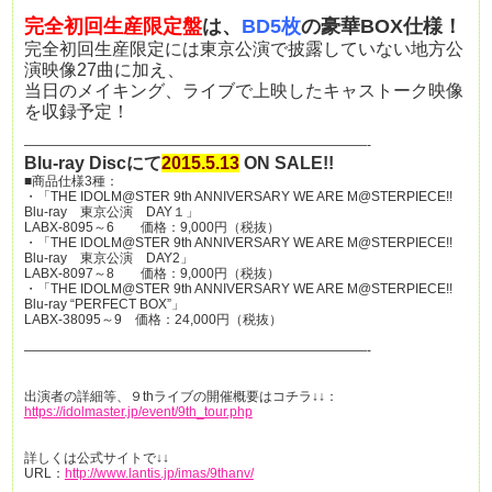
完全初回生産限定盤
は、
BD5枚
の豪華BOX仕様！
完全初回生産限定には東京公演で披露していない地方公
演映像27曲に加え、
当日のメイキング、ライブで上映したキャストーク映像
を収録予定！
——————————————————————————-
Blu-ray Discにて
2015.5.13
ON SALE!!
■商品仕様3種：
・「THE IDOLM@STER 9th ANNIVERSARY WE ARE M@STERPIECE!!
Blu-ray 東京公演 DAY１」
LABX-8095～6 価格：9,000円（税抜）
・「THE IDOLM@STER 9th ANNIVERSARY WE ARE M@STERPIECE!!
Blu-ray 東京公演 DAY2」
LABX-8097～8 価格：9,000円（税抜）
・「THE IDOLM@STER 9th ANNIVERSARY WE ARE M@STERPIECE!!
Blu-ray “PERFECT BOX”」
LABX-38095～9 価格：24,000円（税抜）
——————————————————————————-
出演者の詳細等、９thライブの開催概要はコチラ↓↓：
https://idolmaster.jp/event/9th_tour.php
詳しくは公式サイトで↓↓
URL：
http://www.lantis.jp/imas/9thanv/