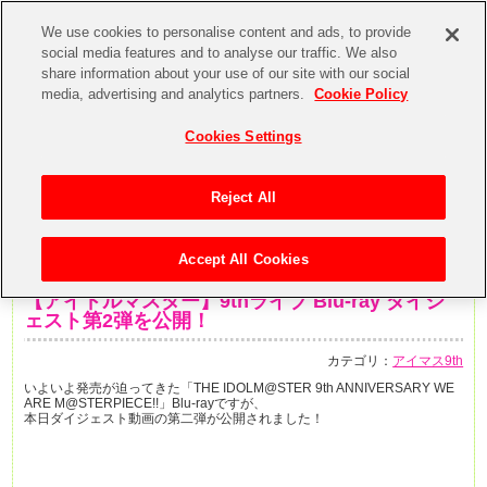
We use cookies to personalise content and ads, to provide
social media features and to analyse our traffic. We also
share information about your use of our site with our social
media, advertising and analytics partners.
Cookie Policy
Cookies Settings
Reject All
Accept All Cookies
2015年4月28日
【アイドルマスター】9thライブ Blu-ray ダイジ
ェスト第2弾を公開！
カテゴリ：
アイマス9th
いよいよ発売が迫ってきた「THE IDOLM@STER 9th ANNIVERSARY WE
ARE M@STERPIECE!!」Blu-rayですが、
本日ダイジェスト動画の第二弾が公開されました！