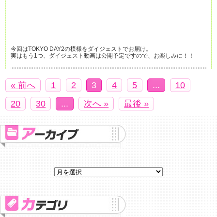
今回はTOKYO DAY2の模様をダイジェストでお届け。
実はもう1つ、ダイジェスト動画は公開予定ですので、お楽しみに！！
« 前へ
1
2
3
4
5
...
10
20
30
...
次へ »
最後 »