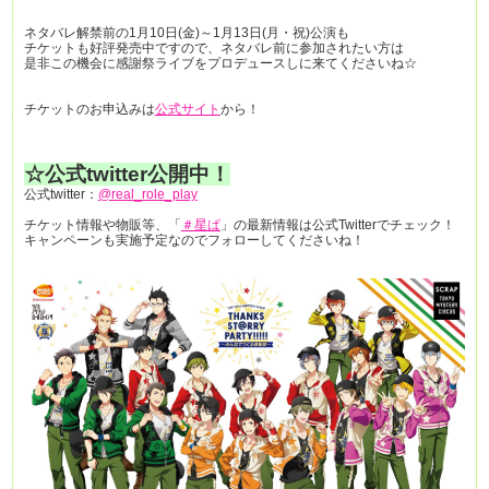
ネタバレ解禁前の1月10日(金)～1月13日(月・祝)公演も
チケットも好評発売中ですので、ネタバレ前に参加されたい方は
是非この機会に感謝祭ライブをプロデュースしに来てくださいね☆
チケットのお申込みは
公式サイト
から！
☆
公式twitter公開中！
公式twitter：
@real_role_play
チケット情報や物販等、「
＃星ぱ
」の最新情報は公式Twitterでチェック！
キャンペーンも実施予定なのでフォローしてくださいね！