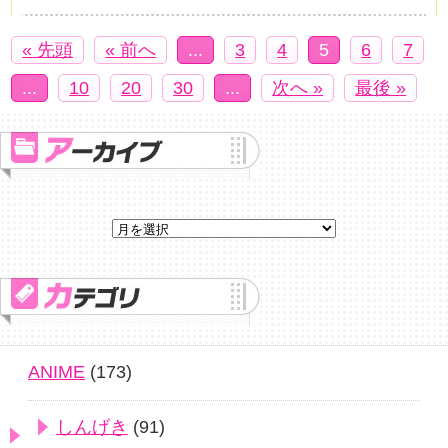
« 先頭
« 前へ
...
3
4
5
6
7
...
10
20
30
...
次へ »
最後 »
ANIME
(173)
しんげき
(91)