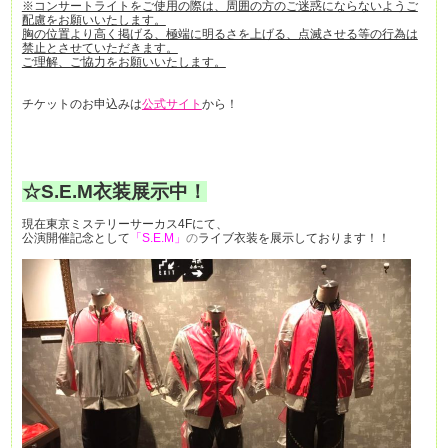
※コンサートライトをご使用の際は、周囲の方のご迷惑にならないようご
配慮をお願いいたします。
胸の位置より高く掲げる、極端に明るさを上げる、点滅させる等の行為は
禁止とさせていただきます。
ご理解、ご協力をお願いいたします。
チケットのお申込みは
公式サイト
から！
☆S.E.M衣装展示中！
現在東京ミステリーサーカス4Fにて、
公演開催記念として
「S.E.M」
の
ライブ衣装を展示しております！！