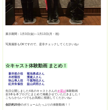
展示期間：1月3日(金)～1月13日(月・祝)
写真撮影もOKですので、是非チェックしてくださいね♪
☆キャスト体験動画 まとめ！
蒼井悠介役 菊池勇成さん
木村龍役 濱健人さん
秋山隼人役 千葉翔也さん
紅井朱雀役 益山武明さん
先日公開しました4名のキャストさんの
＃星ぱ
体験動画
全3本を本ブログにまとめて掲載させていただきました！
こちらからいつでもお気軽に視聴してくださいね♪
合計約20分
のボリュームたっぷりの体験動画！！