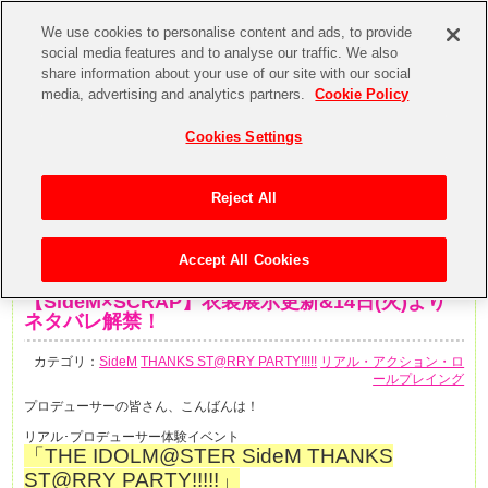
We use cookies to personalise content and ads, to provide
social media features and to analyse our traffic. We also
share information about your use of our site with our social
media, advertising and analytics partners.
Cookie Policy
Cookies Settings
Reject All
Accept All Cookies
2020年1月9日
【SideM×SCRAP】衣装展示更新&14日(火)より
ネタバレ解禁！
カテゴリ：
SideM
THANKS ST@RRY PARTY!!!!!
リアル・アクション・ロ
ールプレイング
プロデューサーの皆さん、こんばんは！
リアル･プロデューサー体験イベント
「THE IDOLM@STER SideM THANKS
ST@RRY PARTY!!!!!」