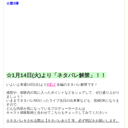
☆第3弾
☆1月14日(火)より「ネタバレ解禁」！！
いよいよ来週14日(火)より
#星ぱ
全編のネタバレ解禁です！
感想や、体験内の気に入ったポイントなどをシェアして、ぜひ盛り上がり
ましょう！
いままでネタバレNGだったライブ当日の出来事なども、投稿OKになりま
すので、
どんな内容か気になっているプロデューサーさんは
キャスト体験動画と合わせてこちらもチェックしてみてください♪
※ネタバレをされる際は【ネタバレあり】等、必ず明記をお願いします。