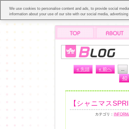
We use cookies to personalise content and ads, to provide social media 
information about your use of our site with our social media, advertisin
« 先頭
« 前へ
...
40
【シャニマスSPRI
カテゴリ：
INFORM