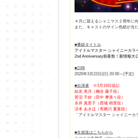
４月に迎えるシャニマス２周年に
また、キャストのサイン色紙が当たる
■番組タイトル
アイドルマスター シャイニーカラ
2nd Anniversary前夜祭！新情報
■日時
2020年3月22日(日) 20:00～(予定)
■出演者
※3月19日追記
結名 美月（幽谷 霧子役）
菅沼 千紗（田中 摩美々役）
永井 真里子（西城 樹里役）
涼本 あきほ（有栖川 夏葉役）
「アイドルマスター シャイニーカ
■生放送はこちらから