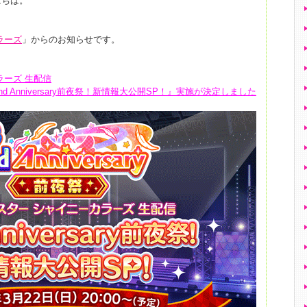
にちは。
ラーズ
」からのお知らせです。
ラーズ 生配信
2nd Anniversary前夜祭！新情報大公開SP！』実施が決定しました