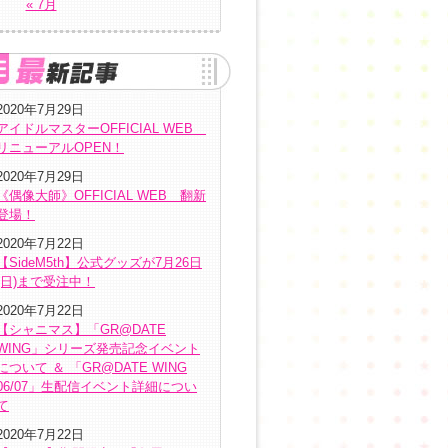
« 7月
2020年7月29日
アイドルマスターOFFICIAL WEB
リニューアルOPEN！
2020年7月29日
《偶像大師》OFFICIAL WEB 翻新
登場！
2020年7月22日
【SideM5th】公式グッズが7月26日
(日)まで受注中！
2020年7月22日
【シャニマス】「GR@DATE
WING」シリーズ発売記念イベント
について ＆ 「GR@DATE WING
06/07」生配信イベント詳細につい
て
2020年7月22日