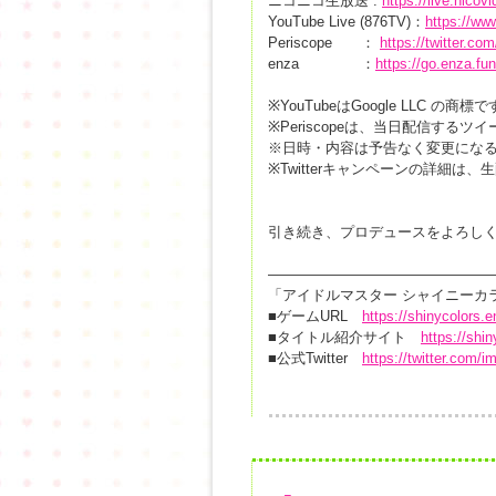
ニコニコ生放送 :
https://live.nico
YouTube Live (876TV)：
https://w
Periscope ：
https://twitter.co
enza ：
https://go.enza.fu
※YouTubeはGoogle LLC の商標
※Periscopeは、当日配信する
※日時・内容は予告なく変更にな
※Twitterキャンペーンの詳細は
引き続き、プロデュースをよろし
———————————————
「アイドルマスター シャイニーカ
■ゲームURL
https://shinycolors.e
■タイトル紹介サイト
https://shin
■公式Twitter
https://twitter.com/i