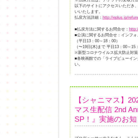
以下のサイトにアクセスいただき
いいたします。
払戻方法詳細：
http://eplus.jp/refun
■払戻方法に関するお問合せ：
http:
■公演に関するお問合せ：インフォメーシ
（平日13：00～18：00）
（〜19日(木)まで 平日13：00～15
※新型コロナウイルス拡大防止対
■各映画館での「ライブビューイ
い。
【シャニマス】2020
マス生配信 2nd A
SP！』実施のお