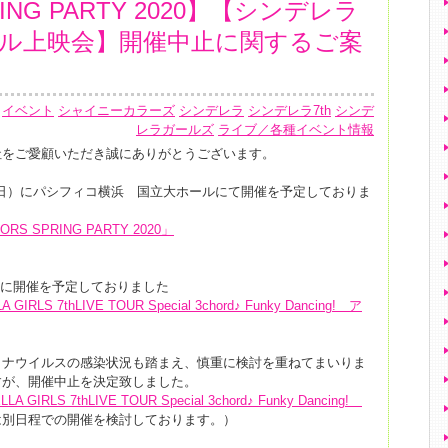
NG PARTY 2020】【シンデレラ
ール上映会】開催中止に関するご案
イベント
シャイニーカラーズ
シンデレラ
シンデレラ7th
シンデ
レラガールズ
ライブ／各種イベント情報
社をご愛顧いただき誠にありがとうございます。
2日（日）にパシフィコ横浜 国立大ホールにて開催を予定しておりま
ORS SPRING PARTY 2020」
日）に開催を予定しておりました
IRLS 7thLIVE TOUR Special 3chord♪ Funky Dancing! ア
ロナウイルスの感染状況も踏まえ、慎重に検討を重ねてまいりま
すが、開催中止を決定致しました。
 GIRLS 7thLIVE TOUR Special 3chord♪ Funky Dancing!
は別日程での開催を検討しております。）