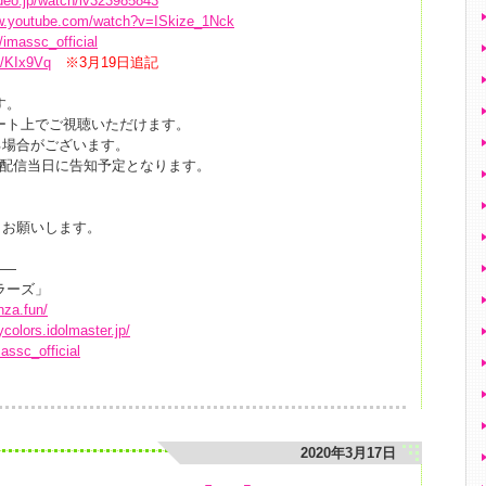
video.jp/watch/lv323985843
ww.youtube.com/watch?v=ISkize_1Nck
m/imassc_official
n/KIx9Vq
※3月19日
追記
です。
ツイート上でご視聴いただけます。
る場合がございます。
、生配信当日に告知予定となります。
くお願いします。
——
ラーズ」
nza.fun/
ycolors.idolmaster.jp/
massc_official
2020年3月17日