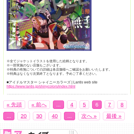
※全てジャケットイラストを使用した絵柄となります。
※一部実施のない店舗もございます。
※特典の有無についての詳細は各店舗様へご確認をお願いいたします。
※特典はなくなり次第終了となります。予めご了承ください。
■アイドルマスター シャイニーカラーズ | Lantis web site
https://www.lantis.jp/shinycolors/index.html
« 先頭
« 前へ
...
4
5
6
7
8
...
20
30
40
...
次へ »
最後 »