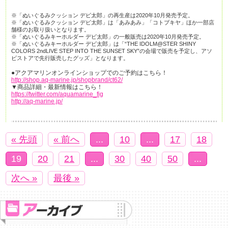
※「ぬいぐるみクッション デビ太郎」の再生産は2020年10月発売予定。
※「ぬいぐるみクッション デビ太郎」は「あみあみ」「コトブキヤ」ほか一部店
舗様のお取り扱いとなります。
※「ぬいぐるみキーホルダー デビ太郎」の一般販売は2020年10月発売予定。
※「ぬいぐるみキーホルダー デビ太郎」は「“THE IDOLM@STER SHINY
COLORS 2ndLIVE STEP INTO THE SUNSET SKY”の会場で販売を予定し、アソ
ビストアで先行販売したグッズ」となります。
●アクアマリンオンラインショップでのご予約はこちら！
http://shop.aq-marine.jp/shopbrand/ct62/
▼商品詳細・最新情報はこちら！
https://twitter.com/aquamarine_fig
http://aq-marine.jp/
« 先頭
« 前へ
...
10
...
17
18
19
20
21
...
30
40
50
...
次へ »
最後 »