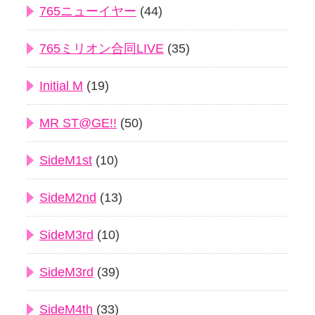
765ニューイヤー
(44)
765ミリオン合同LIVE
(35)
Initial M
(19)
MR ST@GE!!
(50)
SideM1st
(10)
SideM2nd
(13)
SideM3rd
(10)
SideM3rd
(39)
SideM4th
(33)