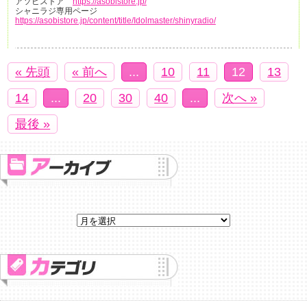
アソビストア
https://asobistore.jp/
シャニラジ専用ページ
https://asobistore.jp/content/title/Idolmaster/shinyradio/
« 先頭
« 前へ
...
10
11
12
13
14
...
20
30
40
...
次へ »
最後 »