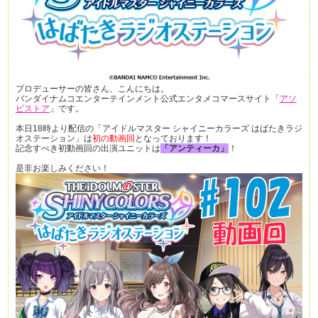
プロデューサーの皆さん、こんにちは。
バンダイナムコエンターテインメント公式エンタメコマースサイト「
アソ
ビストア
」です。
本日18時より配信の「アイドルマスター シャイニーカラーズ はばたきラジ
オステーション」は
初の動画回
となっております！
記念すべき初動画回の出演ユニットは
「アンティーカ」
！
是非お楽しみください！