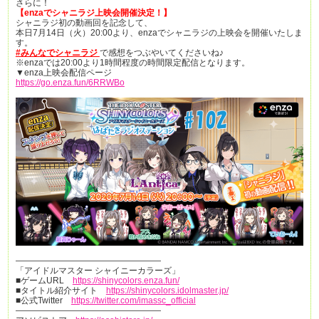
さらに！
【enzaでシャニラジ上映会開催決定！】
シャニラジ初の動画回を記念して、
本日7月14日（火）20:00より、enzaでシャニラジの上映会を開催いたしま
す。
#みんなでシャニラジ
で感想をつぶやいてくださいね♪
※enzaでは20:00より1時間程度の時間限定配信となります。
▼enza上映会配信ページ
https://go.enza.fun/6RRWBo
—————————————————
「アイドルマスター シャイニーカラーズ」
■ゲームURL
https://shinycolors.enza.fun/
■タイトル紹介サイト
https://shinycolors.idolmaster.jp/
■公式Twitter
https://twitter.com/imassc_official
—————————————————