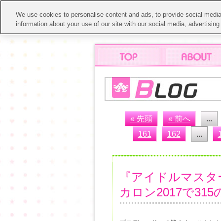
We use cookies to personalise content and ads, to provide social media 
information about your use of our site with our social media, advertisin
« 先頭
« 前へ
...
161
162
...
『アイドルマスター
カロン2017で31