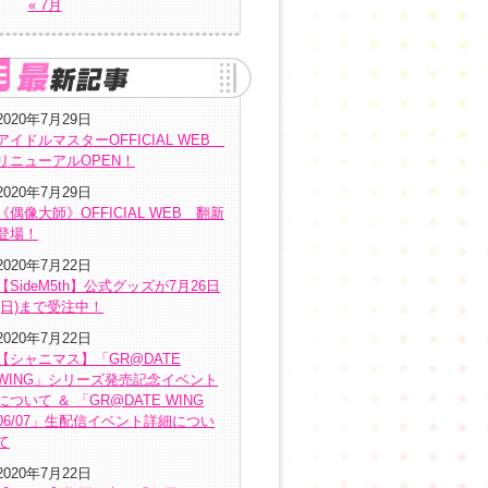
« 7月
2020年7月29日
アイドルマスターOFFICIAL WEB
リニューアルOPEN！
2020年7月29日
《偶像大師》OFFICIAL WEB 翻新
登場！
2020年7月22日
【SideM5th】公式グッズが7月26日
(日)まで受注中！
2020年7月22日
【シャニマス】「GR@DATE
WING」シリーズ発売記念イベント
について ＆ 「GR@DATE WING
06/07」生配信イベント詳細につい
て
2020年7月22日