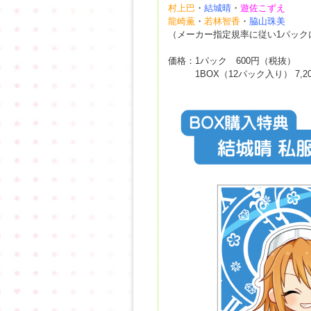
村上巴
・
結城晴
・
遊佐こずえ
龍崎薫
・
若林智香
・
脇山珠美
（メーカー指定規率に従い1パック
価格：1パック 600円（税抜）
1BOX（12パック入り） 7,2