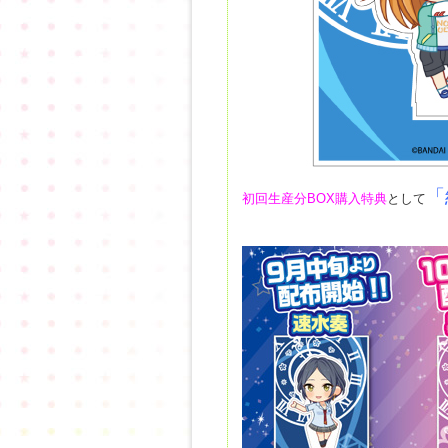
「
初回生産分BOX購入特典
として