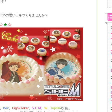
ちは！
315の思い出をつくりませんか？
☆
★
☆
、
Beit
、
High×Joker
、
S.E.M
、
W
、
Jupiter
の6組。