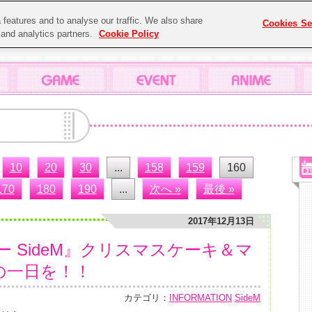
features and to analyse our traffic. We also share
Cookies Se
g and analytics partners.
Cookie Policy
10
20
30
...
158
159
160
170
180
190
...
次へ »
最後 »
2017年12月13日
 SideM』クリスマスケーキ＆マ
5の一日を！！
カテゴリ：
INFORMATION
SideM