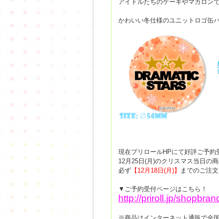
アイドルたちのケーキやマカロン
かわいい冬仕様のユニットロゴ缶バ
現在プリロールHPにて好評ご予約
12月25日(月)のクリスマス当日
必ず
【12月18日(月)】
までのご注文
▼ご予約受付ページはこちら！
http://priroll.jp/shopbran
※商品はインターネット通販で全