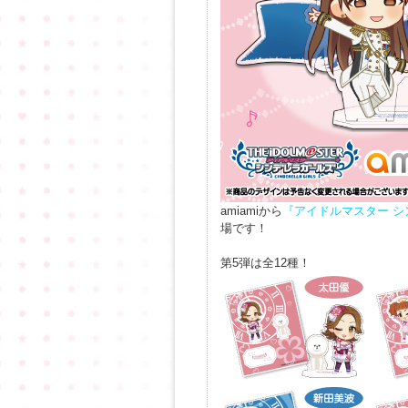
amiamiから
『アイドルマスター 
場です！
第5弾は全12種！