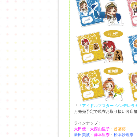
「
『アイドルマスター シンデレラ
月発売予定で現在お取り扱い各店
ラインナップ：
太田優
・
大西由里子
・
首藤葵
新田美波
・
藤本里奈
・
松本沙理奈