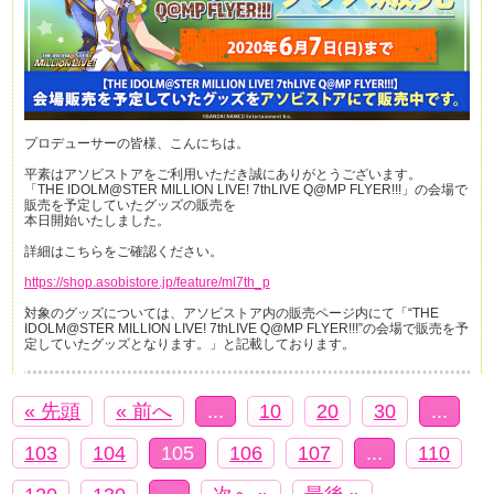
プロデューサーの皆様、こんにちは。
平素はアソビストアをご利用いただき誠にありがとうございます。
「THE IDOLM@STER MILLION LIVE! 7thLIVE Q@MP FLYER!!!」の会場で
販売を予定していたグッズの販売を
本日開始いたしました。
詳細はこちらをご確認ください。
https://shop.asobistore.jp/feature/ml7th_p
対象のグッズについては、アソビストア内の販売ページ内にて「“THE
IDOLM@STER MILLION LIVE! 7thLIVE Q@MP FLYER!!!”の会場で販売を予
定していたグッズとなります。」と記載しております。
« 先頭
« 前へ
...
10
20
30
...
103
104
105
106
107
...
110