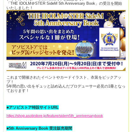
「THE IDOLM＠STER SideM 5th Anniversary Book」
の受注を開始
いたしました！
これまで開催されたイベントやカードイラスト、衣装をピックアッ
プ！
5年間の思い出をギュッと詰め込んだ
プロデューサー必見の1冊となっ
ております！
■アソビストア特設サイトURL
https://shop.asobistore.jp/feature/sidem5th_anniversarybook
■5th Anniversary Book 受注販売期間