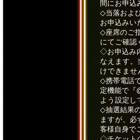
間にお申込
◇当落およ
お申込みい
◇座席のご
にてご確認
◇お申込み
なえます。
けできませ
◇携帯電話
定機能で『@
よう設定し
◇抽選結果
ますが、必
客様自身で
◇チケット