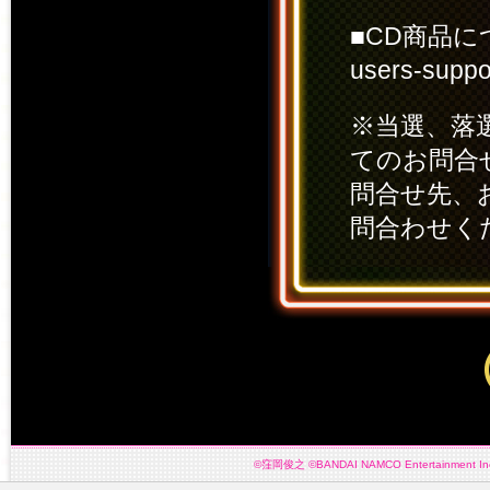
■CD商品
users-suppor
※当選、落
てのお問合
問合せ先、
問合わせく
©窪岡俊之 ©BANDAI NAMCO Entertainment 