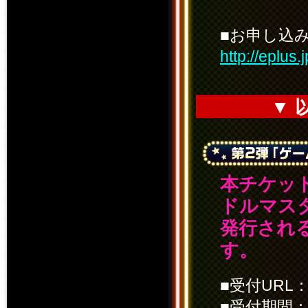
■お申し込
http://eplus.
▼ 
本チケッ
ドルマス
発行され
す。
■受付URL
■受付期間：2