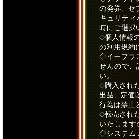
の発券、セ
キュリティ
時にご選択
◇個人情報
の利用規約
◇イープラ
せんので、
い。
◇購入され
出品、定価
行為は禁止
◇転売され
いたします
◇システム