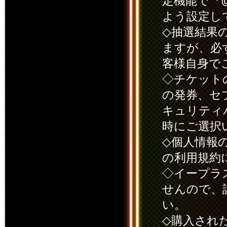
定機能で『@
よう設定し
◇抽選結果
ますが、必
客様自身で
◇チケット
の発券、セ
キュリティ
時にご選択
◇個人情報
の利用規約
◇イープラ
せんので、
い。
◇購入され