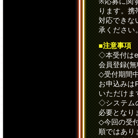
※応募に関
ります。携
対応できな
承ください
■注意事項
◇本受付は
会員登録(
◇受付期間
お申込みは
いただけま
◇システム
必要となり
◇今回の受
順ではあり