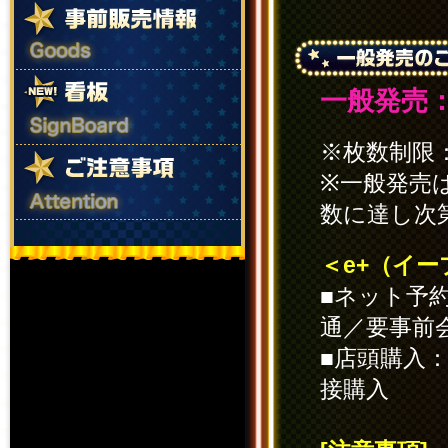
一般発売：
※枚数制限
※一般発売
数に達し次
＜e+（イ
■ネット予
通／要事前会
■店頭購入
接購入