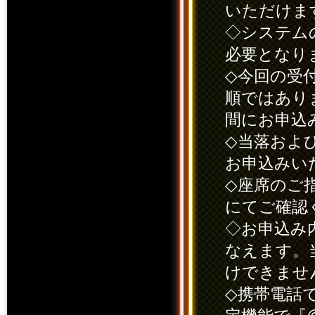
いただけま
◇システム
必要となり
◇今回の受
順ではあり
間にお申込
◇当落およ
お申込みい
◇座席のご
にてご確認
◇お申込み
なえます。
けできませ
◇携帯電話