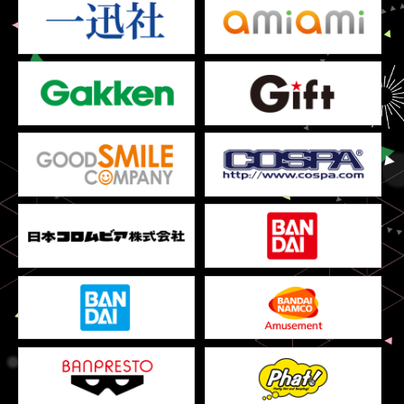
2018.06.26
「みんなで選ぶ！ユニットソング！！」
を公開！
2018.06.21
「ライブビューイング」
イオンシネマ茨木 中止のお知らせ
2018.06.15
「ライブビューイング」
上映館一覧を公開！
2018.05.31
「チケット情報」
一般発売を追加！
「ライブビューイング」
、
「ご本人確認について」
を公開！
2018.05.18
「事前物販情報」
を公開！
2018.04.12
THE IDOLM@STER PRODUCER MEETING 2018 What is
TOP!!!!!!!!!!!!!?
公式サイトオープン！