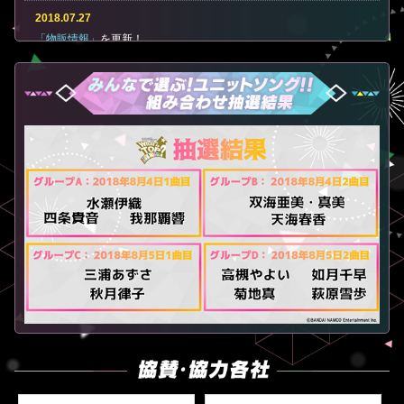
2018.07.27
「物販情報」
を更新！
CD・映像・書籍情報、ライブビューイング物販情報、注文票を追
加！
2018.07.24
「みんなで選ぶ！ユニットソング！！」
抽選結果を追加！
「Live viewing in Asia」
を更新！
2018.07.20
「物販情報」
を更新！
「Live viewing in Asia」
を公開！
2018.07.13
「物販情報」
を更新！
2018.07.06
「ライブビューイング」
一般発売を追加！
2018.06.29
「物販情報」
、
「ご注意事項」
を公開！