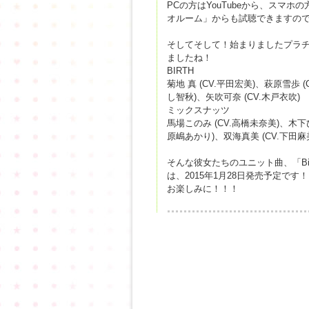
PCの方はYouTubeから、スマ
オルーム」からも試聴できますの
そしてそして！始まりましたプラチ
ましたね！
BIRTH
菊地 真 (CV.平田宏美)、萩原雪歩 (
し智秋)、矢吹可奈 (CV.木戸衣吹)
ミックスナッツ
馬場このみ (CV.高橋未奈美)、木下ひ
原嶋あかり)、双海真美 (CV.下田麻
そんな彼女たちのユニット曲、「Birth
は、2015年1月28日発売予定です！
お楽しみに！！！