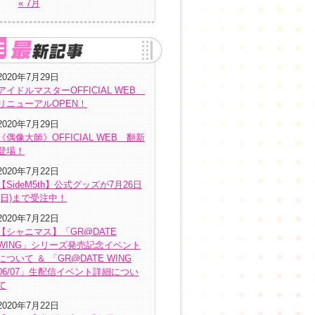
« 7月
2020年7月29日
アイドルマスターOFFICIAL WEB
リニューアルOPEN！
2020年7月29日
《偶像大師》OFFICIAL WEB 翻新
登場！
2020年7月22日
【SideM5th】公式グッズが7月26日
(日)まで受注中！
2020年7月22日
【シャニマス】「GR@DATE
WING」シリーズ発売記念イベント
について ＆ 「GR@DATE WING
06/07」生配信イベント詳細につい
て
2020年7月22日