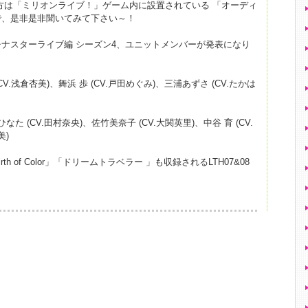
ホの方は「ミリオンライブ！」ゲーム内に設置されている 「オーディ
で、是非是非聞いてみて下さい～！
ナスターライブ編 シーズン4、ユニットメンバーが発表になり
CV.浅倉杏美)、舞浜 歩 (CV.戸田めぐみ)、三浦あずさ (CV.たかは
なた (CV.田村奈央)、佐竹美奈子 (CV.大関英里)、中谷 育 (CV.
美)
 of Color」「ドリームトラベラー 」も収録されるLTH07&08