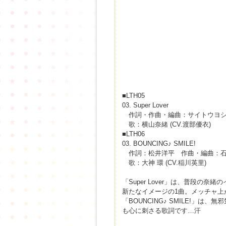
■LTH05
03. Super Lover
作詞・作曲・編曲：サイトウヨ
歌：横山奈緒 (CV.渡部優衣)
■LTH06
03. BOUNCING♪ SMILE!
作詞：松井洋平 作曲・編曲：石
歌：大神 環 (CV.稲川英里)
「Super Lover」は、普段
新たなイメージの1曲。メッチャ上
「BOUNCING♪ SMILE!」
も心に刺さる歌詞です…汗