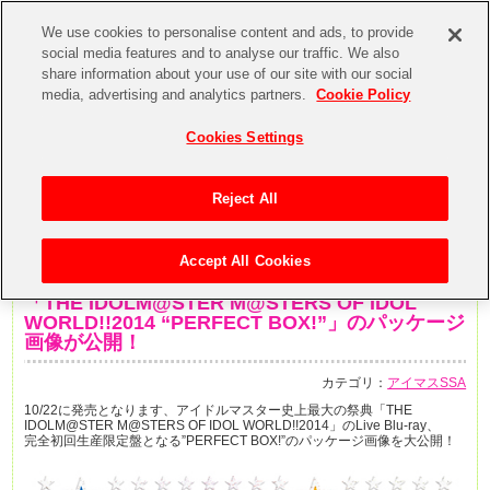
We use cookies to personalise content and ads, to provide
social media features and to analyse our traffic. We also
share information about your use of our site with our social
media, advertising and analytics partners.
Cookie Policy
Cookies Settings
Reject All
Accept All Cookies
2014年9月26日
「THE IDOLM@STER M@STERS OF IDOL
WORLD!!2014 “PERFECT BOX!”」のパッケージ
画像が公開！
カテゴリ：
アイマスSSA
10/22に発売となります、アイドルマスター史上最大の祭典「THE
IDOLM@STER M@STERS OF IDOL WORLD!!2014」のLive Blu-ray、
完全初回生産限定盤となる”PERFECT BOX!”のパッケージ画像を大公開！