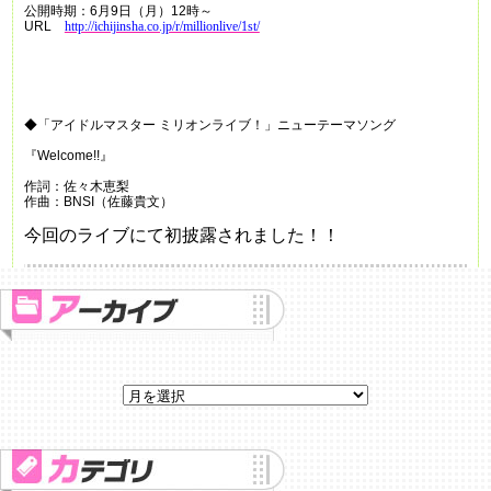
公開時期：
6
月
9
日（月）
12
時～
URL
http://ichijinsha.co.jp/r/millionlive/1st/
◆「アイドルマスター
ミリオンライブ！」ニューテーマソング
『
Welcome!!
』
作詞：佐々木恵梨
作曲：
BNSI
（佐藤貴文）
今回のライブにて初披露されました！！