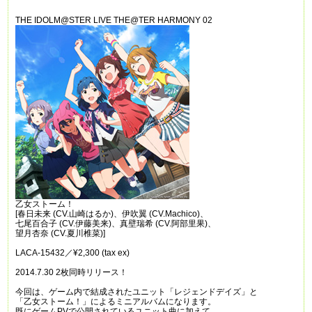
THE IDOLM@STER LIVE THE@TER HARMONY 02
乙女ストーム！
[
春日未来
(CV.
山崎はるか
)
、伊吹翼
(CV.Machico)
、
七尾百合子
(CV.
伊藤美来
)
、真壁瑞希
(CV.
阿部里果
)
、
望月杏奈
(CV.
夏川椎菜
)]
LACA-15432
／
¥2,300 (tax ex)
2014.7.30 2
枚同時リリース！
今回は、ゲーム内で結成されたユニット「レジェンドデイズ」と
「乙女ストーム！」によるミニアルバムになります。
既にゲーム
PV
で公開されているユニット曲に加えて、