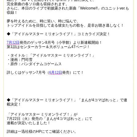
完全新曲の各ソロ曲も収録されます。
さらに、本日のライブで初披露された新曲「
Welcome!!
」のユニット
ver.
も
収録！
夢を叶えるために、時に笑い、時に悩んで、
トップアイドルを目指して走る彼女たちの歌を、是非お聴き逃しなく！
◆「アイドルマスター
ミリオンライブ！」コミカライズ決定！
7
月
12
日
発売のゲッサン
8
月号（小学館）より新連載開始！
第
1
話はセンターカラー＆大ボリューム
47
ページ！
・タイトル：「アイドルマスター
ミリオンライブ！」
・漫画：門司雪
・原作：バンダイナムコゲームス
詳しくはゲッサン
7
月号（
6
月
12
日
発売）にて！
◆「アイドルマスター
ミリオンライブ！」「まんが
4
コマぱれっと」で連
載決定！
「アイドルマスター ミリオンライブ！」が
7
月
22
日（火）発売の「まんが
4
コマぱれっと」にて
連載が決定いたしました！
詳細は一迅社様の
HP
にてご確認ください。