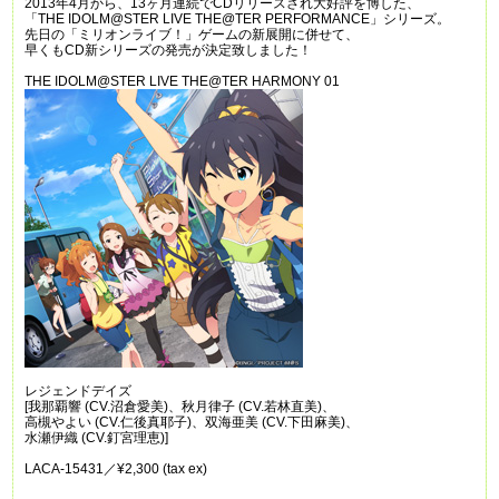
2013
年
4
月から、
13
ヶ月連続で
CD
リリースされ大好評を博した、
「
THE IDOLM@STER LIVE THE@TER PERFORMANCE
」シリーズ。
先日の「ミリオンライブ！」ゲームの新展開に併せて、
早くも
CD
新シリーズの発売が決定致しました！
THE IDOLM@STER LIVE THE@TER HARMONY 01
レジェンドデイズ
[
我那覇響
(CV.
沼倉愛美
)
、秋月律子
(CV.
若林直美
)
、
高槻やよい
(CV.
仁後真耶子
)
、双海亜美
(CV.
下田麻美
)
、
水瀬伊織
(CV.
釘宮理恵
)]
LACA-15431
／
¥2,300 (tax ex)