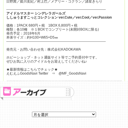
日野茜／姫川友紀／村上巴／メアリー・コクラン／諸星きらり
―――――――――――――――――――――――――――――
アイドルマスター
シンデレラガールズ
ししゅうますこっとコレクション ver.Cute
／ver.Cool
／ver.Passion
価格：1PACK 680円＋税 1BOX 6,800円＋税
種類：各10種 ※１BOXでコンプリート(未開封BOXに限る)
発売予定：2018年6月
本体サイズ：約H100×W65×D5㎜
―――――――――――――――――――――――――――――
発売元・お問い合わせ先：株式会社KADOKAWA
ホビーショップ・ネット通販サイト等でご予約受付中です。
ぜひお気に入りのアイドルをお迎えしてくださいね♪
★最新情報はこちらでチェック★
えむえふGoodsNavi Twitter ⇒ @MF_GoodsNavi