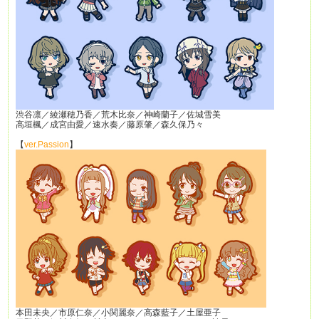
渋谷凛／綾瀬穂乃香／荒木比奈／神崎蘭子／佐城雪美
高垣楓／成宮由愛／速水奏／藤原肇／森久保乃々
【
ver.Passion
】
本田未央／市原仁奈／小関麗奈／高森藍子／土屋亜子