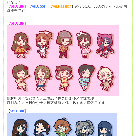
いなし☆
【
ver.Cute
】【
ver.Cool
】【
ver.Passion
】の３BOX、30人のアイドルが同
時発売です。
【
ver.Cute
】
島村卯月／安部菜々／工藤忍／佐久間まゆ／早坂美玲
前川みく／三村かな子／棟方愛海／桃井あずき／遊佐こずえ
【
ver.Cool
】