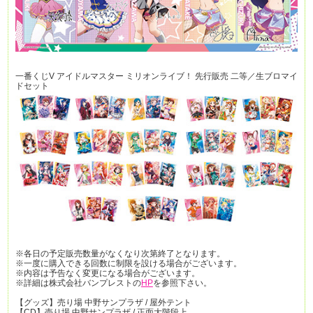
一番くじV アイドルマスター ミリオンライブ！ 先行販売 二等／生ブロマイ
ドセット
※各日の予定販売数量がなくなり次第終了となります。
※一度に購入できる回数に制限を設ける場合がございます。
※内容は予告なく変更になる場合がございます。
※詳細は株式会社バンプレストの
HP
を参照下さい。
【グッズ】売り場 中野サンプラザ / 屋外テント
【CD】売り場 中野サンプラザ / 正面大階段上