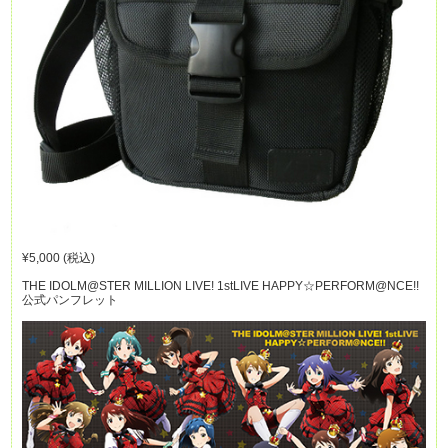
¥5,000 (税込)
THE IDOLM@STER MILLION LIVE! 1stLIVE HAPPY☆PERFORM@NCE!!
公式パンフレット