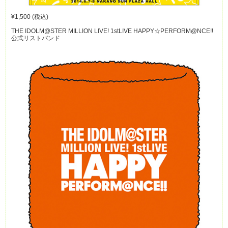
¥1,500 (税込)
THE IDOLM@STER MILLION LIVE! 1stLIVE HAPPY☆PERFORM@NCE!!
公式リストバンド