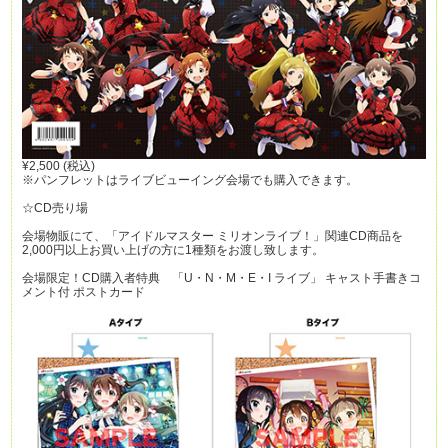
¥2,500 (税込)
※パンフレットはライブビューイング会場でも購入できます。
☆CD売り場
会場物販にて、「アイドルマスター ミリオンライブ！」関連CD商品を
2,000円以上お買い上げの方に1種類をお渡し致します。
会場限定！CD購入者特典 「U・N・M・E・I ライブ」 キャスト手書きコ
メント付 ポストカード