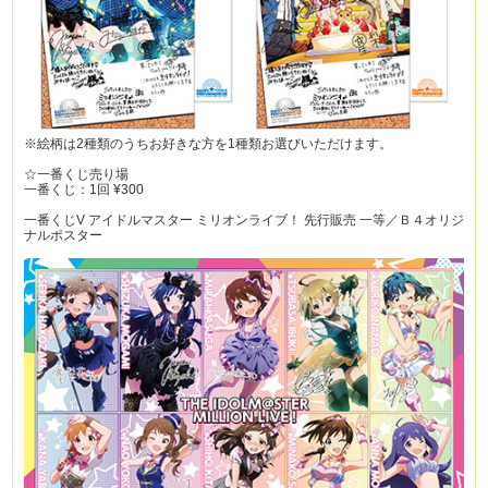
※絵柄は2種類のうちお好きな方を1種類お選びいただけます。
☆一番くじ売り場
一番くじ：1回 ¥300
一番くじV アイドルマスター ミリオンライブ！ 先行販売 一等／Ｂ４オリジ
ナルポスター