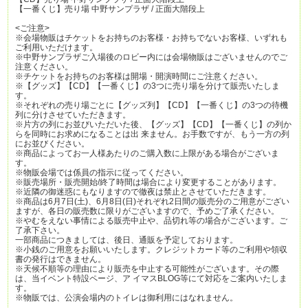
【一番くじ】売り場 中野サンプラザ / 正面大階段上
<ご注意>
※会場物販はチケットをお持ちのお客様・お持ちでないお客様、いずれも
ご利用いただけます。
※中野サンプラザご入場後のロビー内には会場物販はございませんのでご
注意ください。
※チケットをお持ちのお客様は開場・開演時間にご注意ください。
※【グッズ】【CD】【一番くじ】の3つに売り場を分けて販売いたしま
す。
※それぞれの売り場ごとに【グッズ列】【CD】【一番くじ】の3つの待機
列に分けさせていただきます。
※片方の列にお並びいただいた後、【グッズ】【CD】【一番くじ】の列か
らを同時にお求めになることは出 来ません。お手数ですが、もう一方の列
にお並びください。
※商品によってお一人様あたりのご購入数に上限がある場合がございま
す。
※物販会場では係員の指示に従ってください。
※販売場所・販売開始/終了時間は場合により変更することがあります。
※近隣の御迷惑にもなりますので徹夜は禁止とさせていただきます。
※商品は6月7日(土)、6月8日(日)それぞれ2日間の販売分のご用意がござい
ますが、各日の販売数に限りがございますので、予めご了承ください。
※やむをえない事情による販売中止や、品切れ等の場合がございます。ご
了承下さい。
一部商品につきましては、後日、通販を予定しております。
※小銭のご用意をお願いいたします。クレジットカード等のご利用や領収
書の発行はできません。
※天候不順等の理由により販売を中止する可能性がございます。その際
は、当イベント特設ページ、ア イマスBLOG等にて対応をご案内いたしま
す。
※物販では、公演会場内のトイレは御利用にはなれません。