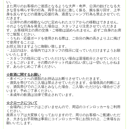
い。
また周りのお客様のご迷惑となるような大声・奇声、公演の妨げとなる大
きな音を鳴らす等の行為、両手を左右に激しく振る、腕を振り回す、上半
身を反らすなどの過激な応援行為、過度なジャンプ行為も禁止させていた
だきます。
・公演中の席の移動ならびに定められたエリアからの移動はできません。
そのような行為を発見した場合は、スタッフより注意させていただきま
す。 お客様同士の席の交換・ご移動は認められません。必ずご自身のお席
でご観覧ください。
・うちわ・応援ボードを使用される際は、ご自分の胸の高さより上に掲げ
て使用することは、
お控え頂けますように御願い致します。
・上記のほか、会場内ではスタッフの指示に従っていただけますようお願
いいたします。
・スタッフの指示に従っていただけない場合は退場処分とさせていただく
こともございます。その際のチケット代金の払い戻しは一切いたしかねま
す。あらかじめご了承ください。
☆飲酒に関するお願い
・本イベントへの酒類のお持込はお断りさせていただきます。
・酒気を帯びてのご入場は禁止させていただきます。会場係員の判断によ
り、酒気帯びでのご入場とみなした場合、ご入場いただけない場合がござ
います。予めご了承ください。
・未成年の飲酒は法律で禁止されています。
☆クロークについて
・会場内にクロークはございませんので、周辺のコインロッカーをご利用
ください。
座席エリアは大変狭くなっておりますので、周りのお客様へご配慮いただ
き、大きなお手荷物は事前にコインロッカー等にお預けの上、ご来場をお
願いいたします。