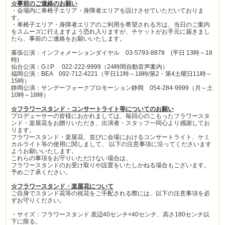
☆事前のご連絡のお願い
・会場内に車椅子エリア・身障者エリアを設けさせていただいておりま
す。
・車椅子エリア・身障者エリアのご利用を希望される方は、当日のご案内
をスムーズに行えますよう恐れ入りますが、チケットがお手元に届きまし
たら、事前のご連絡をお願いいたします。
幕張公演：インフォメーションダイヤル 03-5793-8878 (平日 13時～18
時)
仙台公演：G.I.P 022-222-9999（24時間自動音声案内）
福岡公演：BEA 092-712-4221（平日11時～18時/第2・第4土曜日11時～
15時）
静岡公演：サンデーフォークプロモーション静岡 054-284-9999（月～土
10時～18時）
☆フラワースタンド・コンサートライト等についてのお願い
プロデューサーの皆様におかれましては、毎回心のこもったフラワースタ
ンド・楽屋花をお贈りいただき、出演者・スタッフ一同心より感謝してお
ります。
フラワースタンド・楽屋花、並びに会場におけるコンサートライト、ケミ
カルライト等の使用に関しまして、 以下の注意事項に沿ってくださいます
ようお願いいたします。
これらの事項をお守りいただけない場合は、
フラワースタンドのお受け取りや設置をいたしかねる場合もございます。
予めご了承ください。
☆フラワースタンド・楽屋花について
ご自身でスタンド花等の祝花をご手配される際には、以下の注意事項を必
ずお守りください。
・サイズ：フラワースタンド 底辺40センチ×40センチ、高さ180センチ以
下に限る。