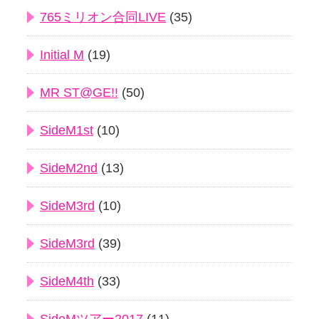
765ミリオン合同LIVE
(35)
Initial M
(19)
MR ST@GE!!
(50)
SideM1st
(10)
SideM2nd
(13)
SideM3rd
(10)
SideM3rd
(39)
SideM4th
(33)