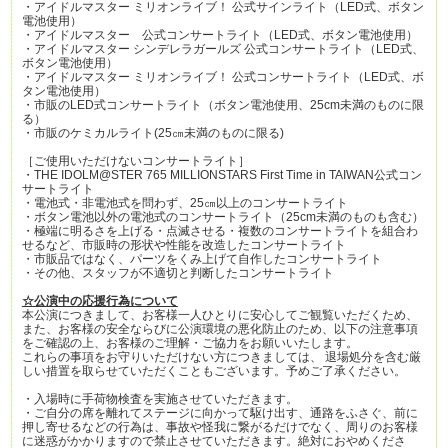
・アイドルマスター ミリオンライブ！ 公式サインライト（LED式、ボタン
電池使用）
・アイドルマスター 公式コンサートライト（LED式、ボタン電池使用）
・アイドルマスター シンデレラガールズ 公式コンサートライト（LED式、
ボタン電池使用）
・アイドルマスター ミリオンライブ！ 公式コンサートライト（LED式、ボ
タン電池使用）
・市販のLED式コンサートライト（ボタン電池使用、25cm未満のものに限
る）
・市販のケミカルライト(25㎝未満のものに限る)
［ご使用いただけないコンサートライト］
・THE IDOLM@STER 765 MILLIONSTARS First Time in TAIWAN公式コン
サートライト
・電池式・非電池式を問わず、25㎝以上のコンサートライト
・ボタン電池以外の電池式のコンサートライト（25cm未満のものも含む）
・極端に明るさを上げる・点滅させる・複数のコンサートライトを組合わ
せるなど、市販時の形状や性能を改造したコンサートライト
・市販品ではなく、パーツをくみ上げて自作したコンサートライト
・その他、スタッフが不適切と判断したコンサートライト
☆公演中の応援行為について
本公演につきまして、お客様一人ひとりに安心してご観覧いただくため、
また、お客様の安全ならびに公演環境の悪化防止のため、以下の注意事項
をご確認の上、お客様のご理解・ご協力をお願いいたします。
これらの事項をお守りいただけない方につきましては、 退場処分を含む厳
しい措置を取らせていただくこともございます。予めご了承ください。
・入場時に手荷物検査を実施させていただきます。
・ご自分の席を離れてステージに向かって駆け出す、通路をふさぐ、前に
押し寄せるなどの行為は、事故や怪我に繋がるだけでなく、周りのお客様
に迷惑がかかりますので禁止させていただきます。絶対におやめくださ