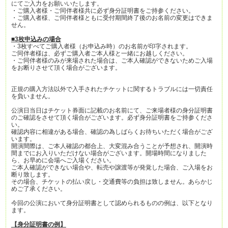
にてご入力をお願いいたします。
・ご購入者様・ご同伴者様共に必ず身分証明書をご持参ください。
・ご購入者様、ご同伴者様ともに受付期間終了後のお名前の変更はできま
せん。
■3枚申込みの場合
・3枚すべてご購入者様（お申込み時）のお名前が印字されます。
ご同伴者様は、必ずご購入者ご本人様と一緒にお越しください。
・ご同伴者様のみが来場された場合は、ご本人確認ができないためご入場
をお断りさせて頂く場合がございます。
正規の購入方法以外で入手されたチケットに関するトラブルには一切責任
を負いません。
公演日当日はチケット券面に記載のお名前にて、ご来場者様の身分証明書
のご確認をさせて頂く場合がございます。必ず身分証明書をご持参くださ
い。
確認内容に相違がある場合、確認の為しばらくお待ちいただく場合がござ
います。
開演間際は、ご本人確認の都合上、大変混み合うことが予想され、開演時
間までにお入りいただけない場合がございます。開場時間になりました
ら、お早めに会場へご入場ください。
ご本人確認ができない場合や、転売や譲渡等が発覚した場合、ご入場をお
断り致します。
その場合、チケットの払い戻し・交通費等の負担は致しません。あらかじ
めご了承ください。
今回の公演において身分証明書として認められるものの例は、以下となり
ます。
【身分証明書の例】