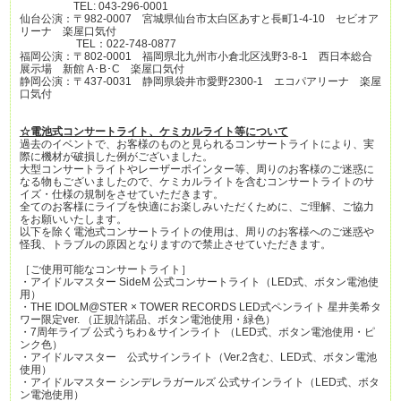
TEL: 043-296-0001
仙台公演：〒982-0007 宮城県仙台市太白区あすと長町1-4-10 セビオア
リーナ 楽屋口気付
TEL：022-748-0877
福岡公演：〒802-0001 福岡県北九州市小倉北区浅野3-8-1 西日本総合
展示場 新館 A･B･C 楽屋口気付
静岡公演：〒437-0031 静岡県袋井市愛野2300-1 エコパアリーナ 楽屋
口気付
☆電池式コンサートライト、ケミカルライト等について
過去のイベントで、お客様のものと見られるコンサートライトにより、実
際に機材が破損した例がございました。
大型コンサートライトやレーザーポインター等、周りのお客様のご迷惑に
なる物もございましたので、ケミカルライトを含むコンサートライトのサ
イズ・仕様の規制をさせていただきます。
全てのお客様にライブを快適にお楽しみいただくために、ご理解、ご協力
をお願いいたします。
以下を除く電池式コンサートライトの使用は、周りのお客様へのご迷惑や
怪我、トラブルの原因となりますので禁止させていただきます。
［ご使用可能なコンサートライト］
・アイドルマスター SideM 公式コンサートライト（LED式、ボタン電池使
用）
・THE IDOLM@STER × TOWER RECORDS LED式ペンライト 星井美希タ
ワー限定ver. （正規許諾品、ボタン電池使用・緑色）
・7周年ライブ 公式うちわ＆サインライト （LED式、ボタン電池使用・ピ
ンク色）
・アイドルマスター 公式サインライト（Ver.2含む、LED式、ボタン電池
使用）
・アイドルマスター シンデレラガールズ 公式サインライト（LED式、ボタ
ン電池使用）