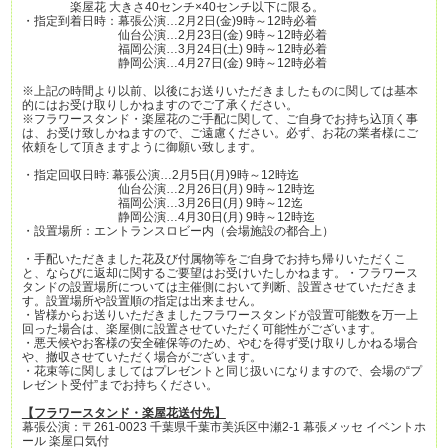
楽屋花 大きさ40センチ×40センチ以下に限る。
・指定到着日時：幕張公演…2月2日(金)9時～12時必着
仙台公演…2月23日(金) 9時～12時必着
福岡公演…3月24日(土) 9時～12時必着
静岡公演…4月27日(金) 9時～12時必着
※上記の時間より以前、以後にお送りいただきましたものに関しては基本
的にはお受け取りしかねますのでご了承ください。
※フラワースタンド・楽屋花のご手配に関して、ご自身でお持ち込頂く事
は、お受け致しかねますので、ご遠慮ください。必ず、お花の業者様にご
依頼をして頂きますように御願い致します。
・指定回収日時: 幕張公演…2月5日(月)9時～12時迄
仙台公演…2月26日(月) 9時～12時迄
福岡公演…3月26日(月) 9時～12迄
静岡公演…4月30日(月) 9時～12時迄
・設置場所：エントランスロビー内（会場施設の都合上）
・手配いただきました花及び付属物等をご自身でお持ち帰りいただくこ
と、ならびに返却に関するご要望はお受けいたしかねます。・フラワース
タンドの設置場所については主催側において判断、設置させていただきま
す。設置場所や設置順の指定は出来ません。
・皆様からお送りいただきましたフラワースタンドが設置可能数を万一上
回った場合は、楽屋側に設置させていただく可能性がございます。
・悪天候やお客様の安全確保等のため、やむを得ず受け取りしかねる場合
や、撤収させていただく場合がございます。
・花束等に関しましてはプレゼントと同じ扱いになりますので、会場の“プ
レゼント受付”までお持ちください。
【フラワースタンド・楽屋花送付先】
幕張公演：〒261-0023 千葉県千葉市美浜区中瀬2-1 幕張メッセ イベントホ
ール 楽屋口気付