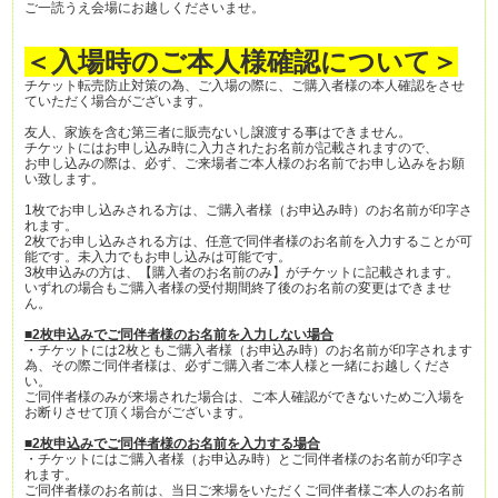
ご一読うえ会場にお越しくださいませ。
＜入場時のご本人様確認について＞
チケット転売防止対策の為、ご入場の際に、ご購入者様の本人確認をさせ
ていただく場合がございます。
友人、家族を含む第三者に販売ないし譲渡する事はできません。
チケットにはお申し込み時に入力されたお名前が記載されますので、
お申し込みの際は、必ず、ご来場者ご本人様のお名前でお申し込みをお願
い致します。
1枚でお申し込みされる方は、ご購入者様（お申込み時）のお名前が印字さ
れます。
2枚でお申し込みされる方は、任意で同伴者様のお名前を入力することが可
能です。未入力でもお申し込みは可能です。
3枚申込みの方は、【購入者のお名前のみ】がチケットに記載されます。
いずれの場合もご購入者様の受付期間終了後のお名前の変更はできませ
ん。
■2枚申込みでご同伴者様のお名前を入力しない場合
・チケットには2枚ともご購入者様（お申込み時）のお名前が印字されます
為、その際ご同伴者様は、必ずご購入者ご本人様と一緒にお越しくださ
い。
ご同伴者様のみが来場された場合は、ご本人確認ができないためご入場を
お断りさせて頂く場合がございます。
■2枚申込みでご同伴者様のお名前を入力する場合
・チケットにはご購入者様（お申込み時）とご同伴者様のお名前が印字さ
れます。
ご同伴者様のお名前は、当日ご来場をいただくご同伴者様ご本人のお名前