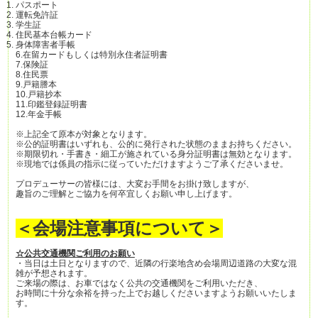
パスポート
運転免許証
学生証
住民基本台帳カード
身体障害者手帳
6.在留カードもしくは特別永住者証明書
7.保険証
8.住民票
9.戸籍謄本
10.戸籍抄本
11.印鑑登録証明書
12.年金手帳
※上記全て原本が対象となります。
※公的証明書はいずれも、公的に発行された状態のままお持ちください。
※期限切れ・手書き・細工が施されている身分証明書は無効となります。
※現地では係員の指示に従っていただけますようご了承くださいませ。
プロデューサーの皆様には、大変お手間をお掛け致しますが、
趣旨のご理解とご協力を何卒宜しくお願い申し上げます。
＜会場注意事項について＞
☆公共交通機関ご利用のお願い
・当日は土日となりますので、近隣の行楽地含め会場周辺道路の大変な混
雑が予想されます。
ご来場の際は、お車ではなく公共の交通機関をご利用いただき、
お時間に十分な余裕を持った上でお越しくださいますようお願いいたしま
す。