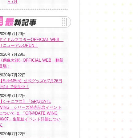
« 7月
2020年7月29日
アイドルマスターOFFICIAL WEB
リニューアルOPEN！
2020年7月29日
《偶像大師》OFFICIAL WEB 翻新
登場！
2020年7月22日
【SideM5th】公式グッズが7月26日
(日)まで受注中！
2020年7月22日
【シャニマス】「GR@DATE
WING」シリーズ発売記念イベント
について ＆ 「GR@DATE WING
06/07」生配信イベント詳細につい
て
2020年7月22日