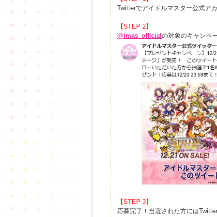
Twitterでアイドルマスター公式ア
【STEP 2】
@
imas_official
の対象のキャンペ
【STEP 3】
応募完了！当選された方にはTwit