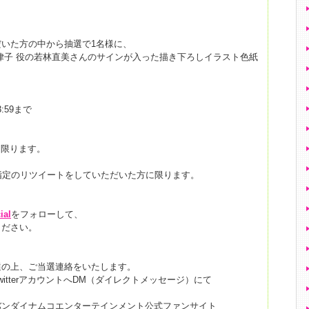
いた方の中から抽選で1名様に、
律子 役の若林直美さんのサインが入った描き下ろしイラスト色紙
:59まで
方に限ります。
指定のリツイートをしていただいた方に限ります。
ial
をフォローして、
ください。
選の上、ご当選連絡をいたします。
itterアカウントへDM（ダイレクトメッセージ）にて
バンダイナムコエンターテインメント公式ファンサイト