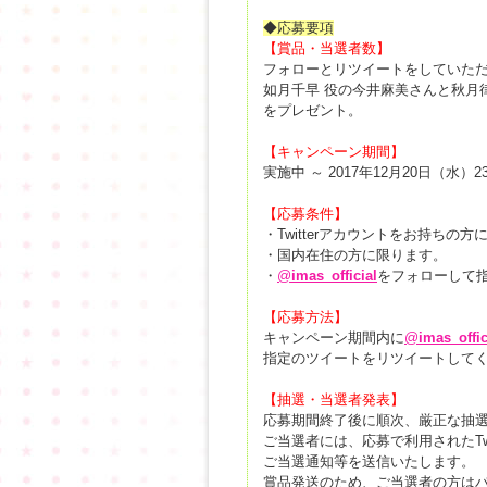
◆応募要項
【賞品・当選者数】
フォローとリツイートをしていただ
如月千早 役の今井麻美さんと秋月
をプレゼント。
【キャンペーン期間】
実施中 ～ 2017年12月20日（水）23
【応募条件】
・Twitterアカウントをお持ちの
・国内在住の方に限ります。
・
@
imas_official
をフォローして
【応募方法】
キャンペーン期間内に
@
imas_offic
指定のツイートをリツイートして
【抽選・当選者発表】
応募期間終了後に順次、厳正な抽
ご当選者には、応募で利用されたTw
ご当選通知等を送信いたします。
賞品発送のため、ご当選者の方は