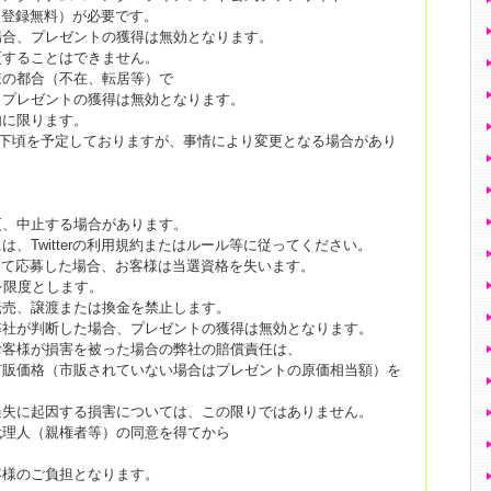
録（登録無料）が必要です。
場合、プレゼントの獲得は無効となります。
更することはできません。
様の都合（不在、転居等）で
、プレゼントの獲得は無効となります。
内に限ります。
1月下頃を予定しておりますが、事情により変更となる場合があり
更、中止する場合があります。
、Twitterの利用規約またはルール等に従ってください。
利用して応募した場合、お客様は当選資格を失います。
を限度とします。
転売、譲渡または換金を禁止します。
弊社が判断した場合、プレゼントの獲得は無効となります。
お客様が損害を被った場合の弊社の賠償責任は、
市販価格（市販されていない場合はプレゼントの原価相当額）を
過失に起因する損害については、この限りではありません。
代理人（親権者等）の同意を得てから
。
客様のご負担となります。