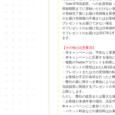
「Side-876倶楽部」への会員登
登録期限までに登録いただけない
※登録完了後にお届け先情報を変
※お届け先情報の不備またはお客
プレゼントをお届けできない場合
※プレゼントのお届け先は日本国
※プレゼントのお届けは2017年
ます。
【その他の注意事項】
・本キャンペーンは、予告なく変
・本キャンペーンに応募する場合には
・複数のTwitterアカウントを
・プレゼントの受領はお1人様1回
・プレゼントまたはその受領権の
・お客様が不正行為等を行ったと
・弊社の責に帰すべき事由により
当該損害に関係するプレゼントの
上限とします。
ただし、弊社の故意または重大な
・お客様が未成年者の場合、法定
本キャンペーンにご参加ください
・パケット料金などの通信料はお