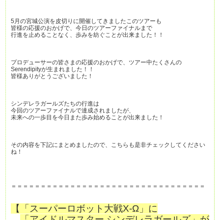
5月の宮城公演を皮切りに開催してきましたこのツアーも
皆様の応援のおかげで、今日のツアーファイナルまで
行進を止めることなく、歩みを紡ぐことが出来ました！！
プロデューサーの皆さまの応援のおかげで、ツアー中たくさんの
Serendipityが生まれました！！
皆様ありがとうございました！
シンデレラガールズたちの行進は
今回のツアーファイナルで達成されましたが、
未来への一歩目を今日また歩み始めることが出来ました！
その内容を下記にまとめましたので、こちらも是非チェックしてください
ね！
＝＝＝＝＝＝＝＝＝＝＝＝＝＝＝＝＝＝＝＝＝＝＝＝＝＝＝＝＝＝＝＝＝
【「スーパーロボット大戦X-Ω」に
「アイドルマスター シンデレラガールズ」が