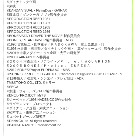
©ダイナミック企画
©東映
©BANDAIVISUAL・FlyingDog・GAINAX
©藤原忍／ダンクーガ ノヴァ製作委員会
©PRODUCTION REED 1981
©PRODUCTION REED 1983
©PRODUCTION REED 1985
©PRODUCTION REED 1986
©BONES/STAR DRIVER THE MOVIE 製作委員会
©BONES／STAR DRIVER製作委員会・MBS
©1998 賀東招二・四季童子／ＫＡＤＯＫＡＷＡ 富士見書房・刊
©1998 永井豪・石川賢／ダイナミック企画・「真ゲッターロボ」製作委員会
©2001永井豪／ダイナミック企画・光子力研究所
©2003 GAINAX/TOP2委員会
©２００４ 河森正治・サテライト／Ｐｒｏｊｅｃｔ ＡＱＵＡＲＩＯＮ
©２００５ ＢＯＮＥＳ／Ｐｒｏｊｅｃｔ ＥＵＲＥＫＡ
©2012 BONES/Project EUREKA AO・MBS
©SUNRISE/PROJECT G-AKITO Character Design ©2006-2011 CLAMP・ST
© 臼井儀人／双葉社・シンエイ・テレビ朝日・ADK
TM&©TOHO CO., LTD. ©カラー
©SEGA
©創通・フィールズ／MJP製作委員会
©BNEI／PROJECT iM@S
©ジーベック／1998 NADESICO製作委員会
©ラグランジェ・プロジェクト
©ダイナミック企画・東映アニメーション
©松本零士・東映アニメーション
©ロボットガールズ研究所
©DeNA Co,Ltd. All rights reserved.
©BANDAI NAMCO Entertainment Inc.