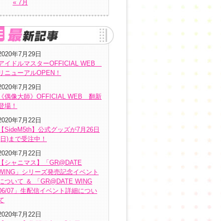
« 7月
2020年7月29日
アイドルマスターOFFICIAL WEB
リニューアルOPEN！
2020年7月29日
《偶像大師》OFFICIAL WEB 翻新
登場！
2020年7月22日
【SideM5th】公式グッズが7月26日
(日)まで受注中！
2020年7月22日
【シャニマス】「GR@DATE
WING」シリーズ発売記念イベント
について ＆ 「GR@DATE WING
06/07」生配信イベント詳細につい
て
2020年7月22日