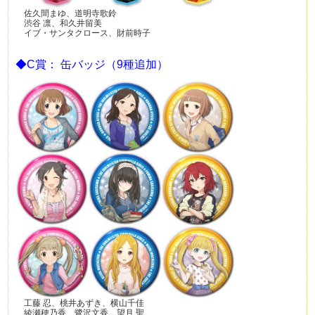
佐久間まゆ、道明寺歌鈴
渋谷 凛、和久井留美
イブ・サンタクロース、財前時子
◆C賞： 缶バッジ（9種追加）
工藤 忍、桃井あずき、横山千佳
綾瀬穂乃香、鷺沢文香、望月 聖