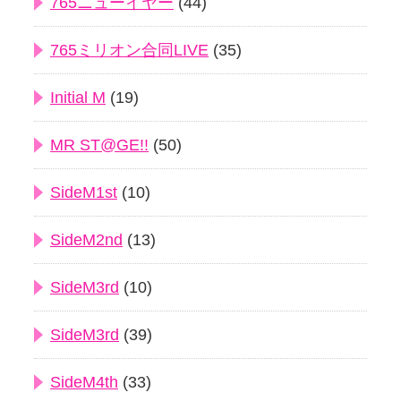
765ニューイヤー
(44)
765ミリオン合同LIVE
(35)
Initial M
(19)
MR ST@GE!!
(50)
SideM1st
(10)
SideM2nd
(13)
SideM3rd
(10)
SideM3rd
(39)
SideM4th
(33)