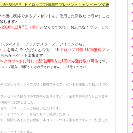
ーズ」配信記念!! Pドロップ11個無料プレゼントキャンペーン実施
ブの後に獲得できるプレゼントを、使用した回数だけ増やすこと
致します♪
～2016年12月7日（水）
となりますので、お忘れなくゲットして
イドルマスター プラチナスターズ」アイコンから、
テム」
を選んでいただくと右側に
「Pドロップ11個 11/24無料プレ
そちらからゲット出来ます！
t Networkアカウントに対して配信期間内に1回のみ受け取り可能
です。
ドロップ購入」画面からは表示されません。ご注意ください。
結果に関わらず、ライブの後に獲得できるプレゼントを使用した数だけ増や
るプレゼントの数を増やす効果がありますが、一定の条件を満たした場合を
出現確率は変動しません。
レゼントリスト」からご確認いただけます。
ＤＬライブポスター」も合わせてご確認ください。
ます。期限が過ぎると自動的に本コンテンツは破棄されますのでご注意くだ
用することはできません。