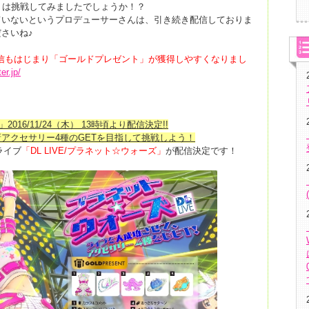
方に」は挑戦してみましたでしょうか！？
ていないというプロデューサーさんは、引き続き配信しておりま
さいね♪
の配信もはじまり「ゴールドプレゼント」が獲得しやすくなりまし
er.jp/
2016/11/24（木） 13時頃より配信決定!!
新
アクセサリー4種のGETを目指して挑戦しよう！
Lライブ
「DL LIVE/プラネット☆ウォーズ」
が配信決定です！