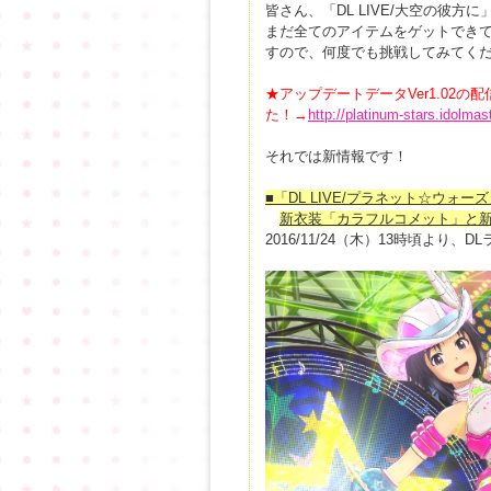
皆さん、「DL LIVE/大空の彼
まだ全てのアイテムをゲットでき
すので、何度でも挑戦してみてくだ
★アップデートデータVer1.02
た！→
http://platinum-stars.idolmast
それでは新情報です！
■「DL LIVE/プラネット☆ウォーズ」
新衣装「カラフルコメット」と
2016/11/24（木）13時頃より、D