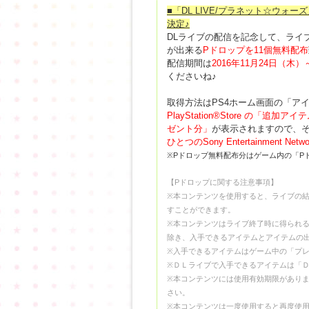
■「DL LIVE/プラネット☆ウォ
決定♪
DLライブの配信を記念して、ライ
が出来る
Pドロップを11個無料配布
配信期間は
2016年11月24日（木）
くださいね♪
取得方法はPS4ホーム画面の「ア
PlayStation®Store の「追加アイ
ゼント分」
が表示されますので、
ひとつのSony Entertainmen
※Pドロップ無料配布分はゲーム内の「P
【Pドロップに関する注意事項】
※本コンテンツを使用すると、ライブの
すことができます。
※本コンテンツはライブ終了時に得られ
除き、入手できるアイテムとアイテムの
※入手できるアイテムはゲーム中の「プ
※ＤＬライブで入手できるアイテムは「
※本コンテンツには使用有効期限があり
さい。
※本コンテンツは一度使用すると再度使