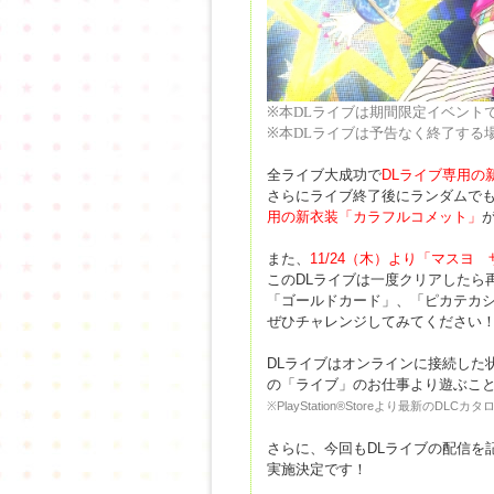
※
本DLライブは期間限定イベント
※
本DLライブは予告なく終了する
全ライブ大成功で
DLライブ専用の
さらにライブ終了後にランダムで
用の新衣装「カラフルコメット」
また、
11/24（木）より「マスヨ
このDLライブは一度クリアしたら
「ゴールドカード」、「ピカテカシ
ぜひチャレンジしてみてください
DLライブはオンラインに接続した
の「ライブ」のお仕事より遊ぶこ
※PlayStation®Storeより最新
さらに、今回もDLライブの配信を
実施決定です！