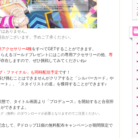
ではありません。
場合がございます。予めご了承ください。
新アクセサリー4種
をすべてGETすることができます。
もらえるゴールドプレゼントにはこの専用アクセサリーの他、
専
が存在しますので、ぜひ挑戦してみてくださいね♪
 ザ・ファイナル」も
同時配信予定
です！
再び挑むことはできませんがクリアすると「シルバーカード」や
ート」、「スタイリストの道」を獲得することができます♪
！
状態で、タイトル画面より「プロデュース」を開始すると合宿所
とができますよ。
のDLCカタログ（無料）のダウンロードが必要となりますのでご注意ください。
記念して、Pドロップ11個の無料配布キャンペーンが期間限定で