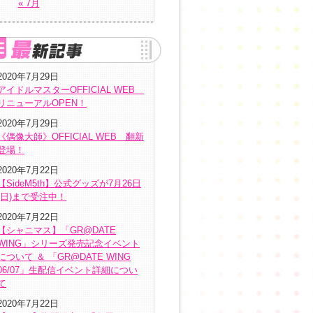
« 7月
2020年7月29日
アイドルマスターOFFICIAL WEB
リニューアルOPEN！
2020年7月29日
《偶像大師》OFFICIAL WEB 翻新
登場！
2020年7月22日
【SideM5th】公式グッズが7月26日
(日)まで受注中！
2020年7月22日
【シャニマス】「GR@DATE
WING」シリーズ発売記念イベント
について ＆ 「GR@DATE WING
06/07」生配信イベント詳細につい
て
2020年7月22日