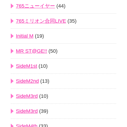
765ニューイヤー
(44)
765ミリオン合同LIVE
(35)
Initial M
(19)
MR ST@GE!!
(50)
SideM1st
(10)
SideM2nd
(13)
SideM3rd
(10)
SideM3rd
(39)
SideM4th
(33)