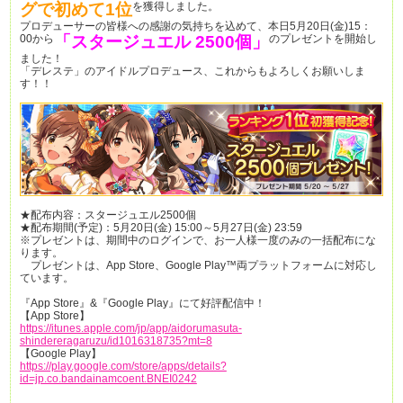
グで初めて1位
を獲得しました。
プロデューサーの皆様への感謝の気持ちを込めて、本日5月20日(金)15：
00から
「スタージュエル 2500個」
のプレゼントを開始し
ました！
「デレステ」のアイドルプロデュース、これからもよろしくお願いしま
す！！
★配布内容：スタージュエル2500個
★配布期間(予定)：5月20日(金) 15:00～5月27日(金) 23:59
※プレゼントは、期間中のログインで、お一人様一度のみの一括配布にな
ります。
プレゼントは、App Store、Google Play™両プラットフォームに対応し
ています。
『App Store』&『Google Play』にて好評配信中！
【App Store】
https://itunes.apple.com/jp/app/aidorumasuta-
shindereragaruzu/id1016318735?mt=8
【Google Play】
https://play.google.com/store/apps/details?
id=jp.co.bandainamcoent.BNEI0242