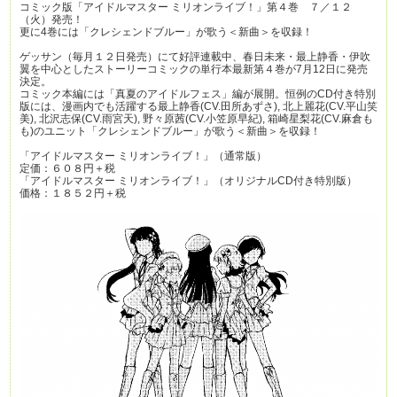
コミック版「アイドルマスター ミリオンライブ！」第４巻 ７／１２
（火）発売！
更に4巻には「クレシェンドブルー」が歌う＜新曲＞を収録！
ゲッサン（毎月１２日発売）にて好評連載中、春日未来・最上静香・伊吹
翼を中心としたストーリーコミックの単行本最新第４巻が7月12日に発売
決定。
コミック本編には「真夏のアイドルフェス」編が展開。恒例のCD付き特別
版には、漫画内でも活躍する最上静香(CV.田所あずさ), 北上麗花(CV.平山笑
美), 北沢志保(CV.雨宮天), 野々原茜(CV.小笠原早紀), 箱崎星梨花(CV.麻倉も
も)のユニット「クレシェンドブルー」が歌う＜新曲＞を収録！
「アイドルマスター ミリオンライブ！」（通常版）
定価：６０８円＋税
「アイドルマスター ミリオンライブ！」（オリジナルCD付き特別版）
価格：１８５２円＋税