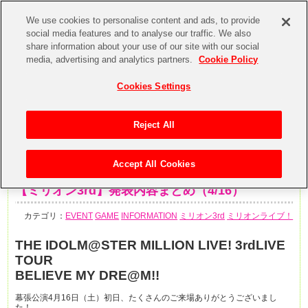
We use cookies to personalise content and ads, to provide
social media features and to analyse our traffic. We also
share information about your use of our site with our social
media, advertising and analytics partners.
Cookie Policy
Cookies Settings
Reject All
Accept All Cookies
2016年4月16日
【ミリオン3rd】発表内容まとめ（4/16）
カテゴリ：
EVENT
GAME
INFORMATION
ミリオン3rd
ミリオンライブ！
THE IDOLM@STER MILLION LIVE! 3rdLIVE
TOUR
BELIEVE MY DRE@M!!
幕張公演4月16日（土）初日、たくさんのご来場ありがとうございまし
た！