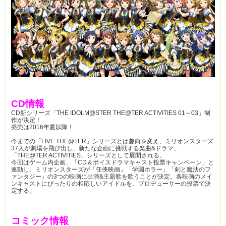
CD情報
CD新シリーズ「THE IDOLM@STER THE@TER ACTIVITIES 01～03」制
作が決定！
発売は2016年夏以降！
今までの「LIVE THE@TER」シリーズとは趣向を変え、ミリオンスターズ
37人が劇場を飛び出し、新たな企画に挑戦する楽曲&ドラマ、
「THE@TER ACTIVITIES」シリーズとして展開される。
今回はゲーム内企画、「CD＆ボイスドラマキャスト投票キャンペーン」と
連動し、ミリオンスターズが「任侠映画」「学園ホラー」「剣と魔法のフ
ァンタジー」の3つの映画に出演&主題歌を歌うことが決定。各映画のメイ
ンキャストにぴったりの相応しいアイドルを、プロデューサーの投票で決
定する。
コミック情報