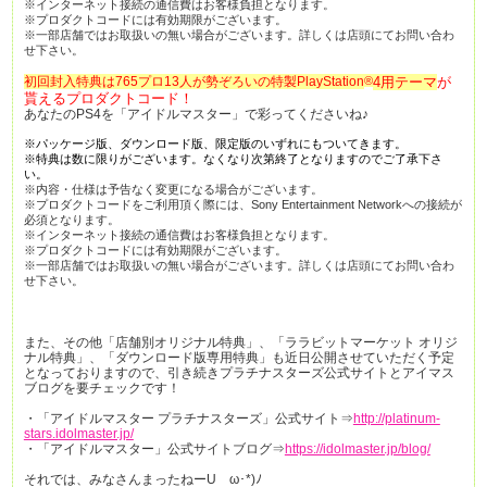
※インターネット接続の通信費はお客様負担となります。
※プロダクトコードには有効期限がございます。
※一部店舗ではお取扱いの無い場合がございます。詳しくは店頭にてお問い合わ
せ下さい。
初回封入特典は765プロ13人が勢ぞろいの特製PlayStation
®
4用テーマ
が
貰えるプロダクトコード！
あなたのPS4を「アイドルマスター」で彩ってくださいね♪
※パッケージ版、ダウンロード版、限定版のいずれにもついてきます。
※特典は数に限りがございます。なくなり次第終了となりますのでご了承下さ
い。
※内容・仕様は予告なく変更になる場合がございます。
※プロダクトコードをご利用頂く際には、Sony Entertainment Networkへの接続が
必須となります。
※インターネット接続の通信費はお客様負担となります。
※プロダクトコードには有効期限がございます。
※一部店舗ではお取扱いの無い場合がございます。詳しくは店頭にてお問い合わ
せ下さい。
また、その他「店舗別オリジナル特典」、「ララビットマーケット オリジ
ナル特典」、「ダウンロード版専用特典」も近日公開させていただく予定
となっておりますので、引き続きプラチナスターズ公式サイトとアイマス
ブログを要チェックです！
・「アイドルマスター プラチナスターズ」公式サイト⇒
http://platinum-
stars.idolmaster.jp/
・「アイドルマスター」公式サイトブログ⇒
https://idolmaster.jp/blog/
それでは、みなさんまったねーUゝω･*)ﾉ