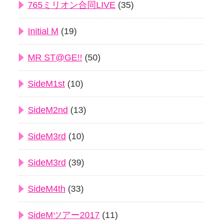
765ミリオン合同LIVE
(35)
Initial M
(19)
MR ST@GE!!
(50)
SideM1st
(10)
SideM2nd
(13)
SideM3rd
(10)
SideM3rd
(39)
SideM4th
(33)
SideMツアー2017
(11)