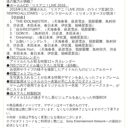
達の魅力が満載！
◆ボーカルCD「リスアニ！LIVE 2016」
2016年1月に開催された「リスアニ！LIVE 2016」のライブ音源CD。
765PRO ALLSTARS・シンデレラガールズ・ミリオンスターズが競演！
【収録曲】
1.「THE IDOLM@STER」（天海春香、萩原雪歩、我那覇響、島村卯
月、渋谷凛、本田未央、春日未来、伊吹翼、箱崎星梨花）
2.「自分REST@RT」（天海春香、萩原雪歩、我那覇響）
3.「GOIN’!!!」（島村卯月、渋谷凛、本田未央）
4.「Dreaming!」（春日未来、伊吹翼、箱崎星梨花）
5.「お願い！シンデレラ」 （天海春香、萩原雪歩、我那覇響、島村卯
月、渋谷凛、本田未央、春日未来、伊吹翼、箱崎星梨花）
6.「Thank You!」 （天海春香、萩原雪歩、我那覇響、島村卯月、渋谷
凛、本田未央、春日未来、伊吹翼、箱崎星梨花）
◆765プロカレンダー
アイドルたちが彩る特製12ヶ月カレンダー
◆765プロアイドル撮り下ろし生写真（全6種）
合宿所やライブの様子を撮影したアイドルたちのビジュアルカード
◆特製フォトフレーム
生写真を入れることが出来る特製デザインをあしらったフォトフレーム
◆限定版用オリジナルカラー衣装が手に入るプロダクトコード
ゲーム内で使用できるオリジナルカラー衣装「アンティークスター」が
手に入ります
◆描き下ろし特製BOX
アイドル13人の描き下ろし新ビジュアルをあしらった特製BOX
※商品構成イメージです。デザインはすべて仮のものです。
※限定版は数に限りがございます。なくなり次第終了となりますのでご了承下さ
い。
※内容・仕様は予告なく変更になる場合がございます。
※プロダクトコードをご利用頂く際には、Sony Entertainment Networkへの接続が
必須となります。