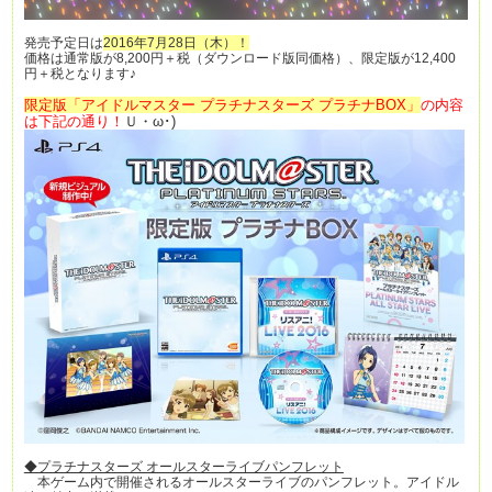
発売予定日は
2016年7月28日（木）！
価格は
通常版が8,200円＋税（ダウンロード版同価格）、限定版が12,400
円＋税
となります♪
限定版「アイドルマスター プラチナスターズ プラチナBOX」
の内容
は下記の通り！
Ｕ・ω･)
◆プラチナスターズ オールスターライブパンフレット
本ゲーム内で開催されるオールスターライブのパンフレット。アイドル