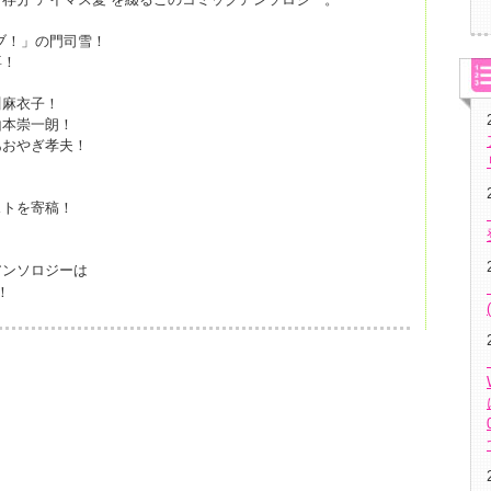
ブ！」の門司雪！
喜！
川麻衣子！
山本崇一朗！
あおやぎ孝夫！
と
ストを寄稿！
アンソロジーは
！