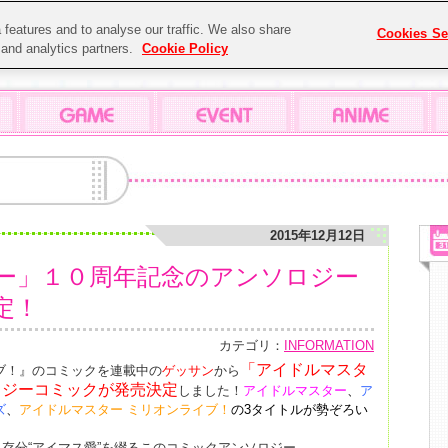
features and to analyse our traffic. We also share
Cookies Se
g and analytics partners.
Cookie Policy
2015年12月12日
ー」１０周年記念のアンソロジー
定！
カテゴリ：
INFORMATION
「アイドルマスタ
ブ！』のコミックを連載中の
ゲッサン
から
ロジーコミックが発売決定
しました！
アイドルマスター
、
ア
ズ
、
アイドルマスター ミリオンライブ！
の3タイトルが勢ぞろい
存分“アイマス愛”を綴るこのコミックアンソロジー。