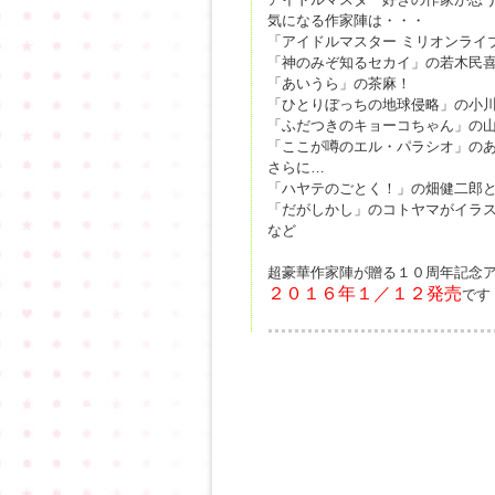
気になる作家陣は・・・
「アイドルマスター ミリオンライ
「神のみぞ知るセカイ」の若木民
「あいうら」の茶麻！
「ひとりぼっちの地球侵略」の小
「ふだつきのキョーコちゃん」の
「ここが噂のエル・パラシオ」の
さらに…
「ハヤテのごとく！」の畑健二郎
「だがしかし」のコトヤマがイラ
など
超豪華作家陣が贈る１０周年記念
２０１６年１／１２発売
です