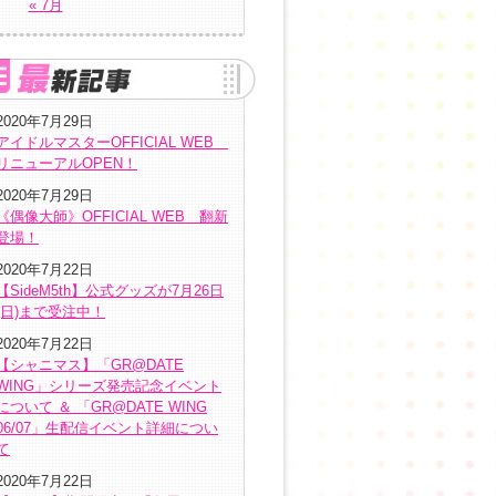
« 7月
2020年7月29日
アイドルマスターOFFICIAL WEB
リニューアルOPEN！
2020年7月29日
《偶像大師》OFFICIAL WEB 翻新
登場！
2020年7月22日
【SideM5th】公式グッズが7月26日
(日)まで受注中！
2020年7月22日
【シャニマス】「GR@DATE
WING」シリーズ発売記念イベント
について ＆ 「GR@DATE WING
06/07」生配信イベント詳細につい
て
2020年7月22日