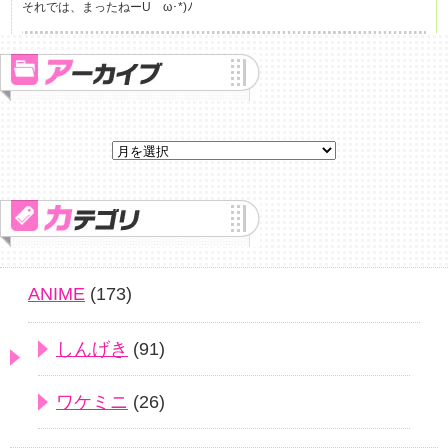
それでは、まったねーUゝω･*)ﾉ
ANIME
(173)
しんげき
(91)
ワケミニ
(26)