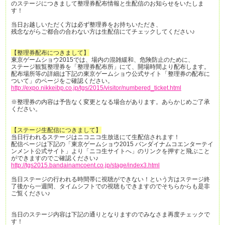
のステージにつきまして整理券配布情報と生配信のお知らせをいたしま
す！
当日お越しいただく方は必ず整理券をお持ちいただき、
残念ながらご都合の合わない方は生配信にてチェックしてください♪
【整理券配布につきまして】
東京ゲームショウ2015では、場内の混雑緩和、危険防止のために、
ステージ観覧整理券を「整理券配布所」にて、開場時間より配布します。
配布場所等の詳細は下記の東京ゲームショウ公式サイト「整理券の配布に
ついて」のページをご確認ください。
http://expo.nikkeibp.co.jp/tgs/2015/visitor/numbered_ticket.html
※整理券の内容は予告なく変更となる場合があります。あらかじめご了承
ください。
【ステージ生配信につきまして】
当日行われるステージはニコニコ生放送にて生配信されます！
配信ページは下記の「東京ゲームショウ2015 バンダイナムコエンターテイ
ンメント公式サイト」より「ニコ生サイトへ」のリンクを押すと飛ぶこと
ができますのでご確認ください♪
http://tgs2015.bandainamcoent.co.jp/stage/index3.html
当日ステージの行われる時間帯に視聴ができない！という方はステージ終
了後から一週間、タイムシフトでの視聴もできますのでそちらからも是非
ご覧ください♪
当日のステージ内容は下記の通りとなりますのでみなさま再度チェックで
す！