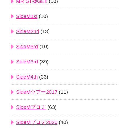
MR ST@GE!!
(50)
SideM1st
(10)
SideM2nd
(13)
SideM3rd
(10)
SideM3rd
(39)
SideM4th
(33)
SideMツアー2017
(11)
SideMプロミ
(63)
SideMプロミ2020
(40)