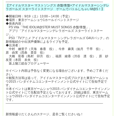
———————————————————————————————-
【アイドルマスター マストソングス 赤盤/青盤×アイドルマスターシンデレ
ラガールズ スターライトステージ ゲームでバトルしちゃいM@S！】
◆開催日時：9/19（土）13:00～14:00（予定）
◆場所：東京ゲームショウ1ホールイベントステージ
◆発表内容：
PS Vita「THE IDOLM@STER MUST SONGS 赤盤/青盤」、
アプリ「アイドルマスターシンデレラガールズ スターライトステー
ジ」、
PS3「TVアニメ アイドルマスター シンデレラガールズ G4U!パック」の
新情報紹介や出演声優陣によるライブを予定。
◆出演者：
中村 繪里子（天海 春香 役）、今井 麻美（如月 千早 役）、
原 由実（四条 貴音 役）
大橋 彩香（島村 卯月 役）、福原 綾香（渋谷 凛 役）、原 紗
友里（本田 未央 役）
坂上陽三総合プロデューサー
※イベント内容は予告なく変更になる場合がございます。予めご了承くだ
さい。
※観覧方法等は追って、アイドルマスター公式ブログまた東京ゲームショ
ウ2015 バンダイナムコエンターテインメント公式サイトにて告知予定で
す。
※本イベントは東京ゲームショウ2015 バンダイナムコエンターテインメン
ト公式サイトにて生配信予定となっております。詳細は後日、東京ゲーム
ショウ2015 バンダイナムコエンターテインメント公式サイトにて告知予定
です。
———————————————————————————————-
新情報盛りだくさんのステージ、是非ご覧くださいね！