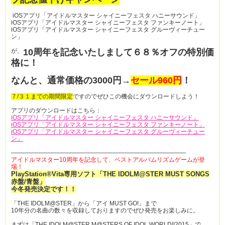
iOSアプリ「アイドルマスター シャイニーフェスタ ハニーサウンド」
iOSアプリ「アイドルマスター シャイニーフェスタ ファンキーノート」
iOSアプリ「アイドルマスター シャイニーフェスタ グルーヴィーチュー
ン」
が、
10周年を記念いたしまして６８％オフの特別価
格に！
なんと、通常価格の3000円→
セール960円
！
７/３１までの期間限定
ですのでぜひこの機会にダウンロードしよう！
アプリのダウンロードはこちら：
iOSアプリ「アイドルマスター シャイニーフェスタ ハニーサウンド」
iOSアプリ「アイドルマスター シャイニーフェスタ ファンキーノート」
iOSアプリ「アイドルマスター シャイニーフェスタ グルーヴィーチュー
ン」
—————————————————————————————
アイドルマスター10周年を記念して、ベストアルバムリズムゲームが登
場！
PlayStation®Vita専用ソフト「THE IDOLM@STER MUST SONGS
赤盤/青盤」
今冬発売決定です！！
「THE IDOLM@STER」から「アイ MUST GO!」まで
10年分の名曲の数々を収録しておりますのでぜひ発売をお楽しみに。
まずは「THE IDOLM@STER M@STERS OF IDOL WORLD!!2015」で