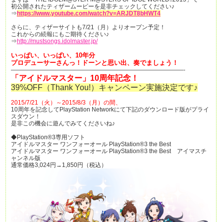
初公開されたティザームービーを是非チェックしてください♪
⇒
https://www.youtube.com/watch?v=ARJDT8bHWT4
さらに、ティザーサイトも7/21（月）よりオープン予定！
これからの続報にもご期待ください♪
⇒
http://mustsongs.idolmaster.jp/
いっぱい、いっぱい、10年分
プロデューサーさんっ！ドーンと思い出、奏でましょう！
—————————————————————————————-
「アイドルマスター」10周年記念！
39%OFF（Thank You!）キャンペーン実施決定です♪
2015/7/21（火）～2015/8/3（月）の間、
10周年を記念してPlayStation Networkにて下記のダウンロード版がプライ
スダウン！
是非この機会に遊んでみてくださいね♪
◆PlayStation®3専用ソフト
アイドルマスター ワンフォーオール PlayStation®3 the Best
アイドルマスター ワンフォーオール PlayStation®3 the Best アイマスチ
ャンネル版
通常価格3,024円→1,850円（税込）