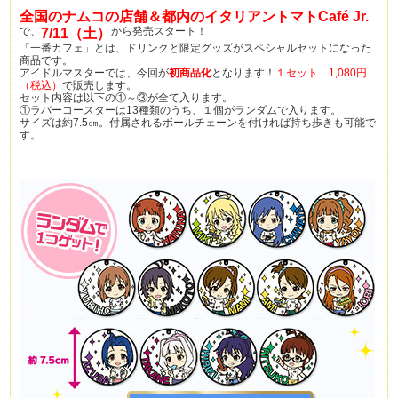
全国のナムコの店舗＆都内のイタリアントマトCafé Jr.
で、
から発売スタート！
7/11（土）
「一番カフェ」とは、ドリンクと限定グッズがスペシャルセットになった
商品です。
アイドルマスターでは、今回が
初商品化
となります！
１セット 1,080円
（税込）
で販売します。
セット内容は以下の①～③が全て入ります。
①ラバーコースターは13種類のうち、１個がランダムで入ります。
サイズは約7.5㎝。付属されるボールチェーンを付ければ持ち歩きも可能で
す。