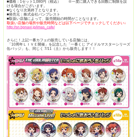
■価格：1セット1,080円（税込） ※一度に購入できる回数に制限を設
ける場合がございます。
■なくなり次第終了となります。
■発売元：株式会社バンプレスト
■取扱い店舗によって、販売開始の時間がことなります。
取扱い店舗の場所や販売時間などは以下ページでチェックしてください↓
http://sn.bpnavi.jp/imas_cafe/
さらに！上記一番カフェの販売している店舗には、
「10周年ＬＩＶＥ開催」を記念した「一番くじ アイドルマスターシリーズ
缶バッジ」も、同じく 7/11（土）から販売します！！