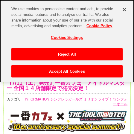
We use cookies to personalise content and ads, to provide
social media features and to analyse our traffic. We also
share information about your use of our site with our social
media, advertising and analytics partners.
Cookie Policy
Cookies Settings
Reject All
Accept All Cookies
2015年6月22日
【7/11（土）発売】一番カフェ アイドルマスタ
ー 全国１４店舗限定で発売決定！
カテゴリ：
INFORMATION
シンデレラガールズ
ミリオンライブ！
ワンフォ
ーオール