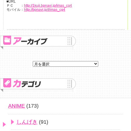
■URL
ＰＣ ：
http://1kuji.bpnavi.jp/imas_cg4
モバイル：
http://bpnavi.jp/t/imas_cg4
ANIME
(173)
しんげき
(91)