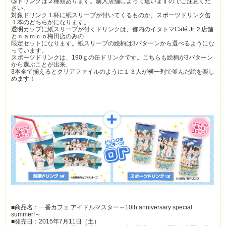
③ドリンクは２種類あります。購入店舗によって違いますのでご注意くだ
さい。
対象ドリンク１杯に紙スリーブが付いてくるものか、スポーツドリンク缶
１本のどちらかになります。
透明カップに紙スリーブが付くドリンクは、都内のイタトマCafé Jr.２店舗
とｎａｍｃｏ梅田店のみの
限定セットになります。紙スリーブの絵柄は3パターンから選べるようにな
っています。
スポーツドリンクは、190ｇの缶ドリンクです。こちらも絵柄が3パターン
から選ぶことが出来、
3本全て揃えるとクリアファイルのように１３人が横一列で並んだ絵を楽し
めます！
■商品名：一番カフェ アイドルマスター～10th anniversary special
summer!～
■発売日：2015年7月11日（土）