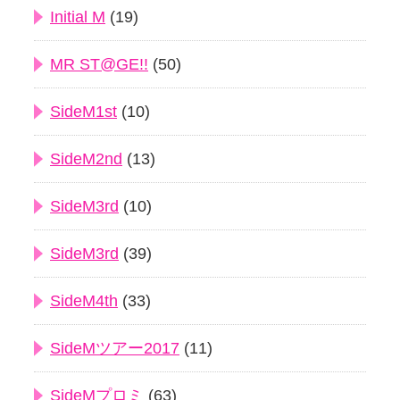
Initial M
(19)
MR ST@GE!!
(50)
SideM1st
(10)
SideM2nd
(13)
SideM3rd
(10)
SideM3rd
(39)
SideM4th
(33)
SideMツアー2017
(11)
SideMプロミ
(63)