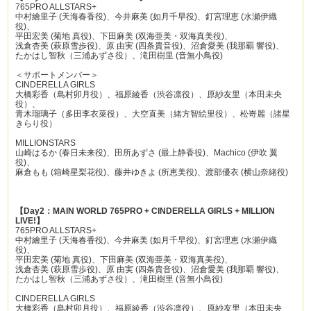
765PRO ALLSTARS+
中村繪里子 (天海春香役)、今井麻美 (如月千早役)、釘宮理恵 (水瀬伊織
役)、
平田宏美 (菊地 真役)、下田麻美 (双海亜美・双海真美役)、
浅倉杏美 (萩原雪歩役)、原 由実 (四条貴音役)、沼倉愛美 (我那覇 響役)、
たかはし智秋（三浦あずさ役）、滝田樹里 (音無小鳥役)
＜サポートメンバー＞
CINDERELLA GIRLS
大橋彩香（島村卯月役）、福原綾香（渋谷凛役）、原紗友里（本田未央
役）、
青木瑠璃子（多田李衣菜役）、大空直美（緒方智絵里役）、松嵜麗（諸星
きらり役）
MILLIONSTARS
山崎はるか (春日未来役)、田所あずさ (最上静香役)、Machico (伊吹 翼
役)、
麻倉もも (箱崎星梨花役)、藤井ゆきよ (所恵美役)、渡部優衣 (横山奈緒役)
【Day2：MAIN WORLD 765PRO + CINDERELLA GIRLS + MILLION
LIVE!】
765PRO ALLSTARS+
中村繪里子 (天海春香役)、今井麻美 (如月千早役)、釘宮理恵 (水瀬伊織
役)、
平田宏美 (菊地 真役)、下田麻美 (双海亜美・双海真美役)、
浅倉杏美 (萩原雪歩役)、原 由実 (四条貴音役)、沼倉愛美 (我那覇 響役)、
たかはし智秋（三浦あずさ役）、滝田樹里 (音無小鳥役)
CINDERELLA GIRLS
大橋彩香（島村卯月役）、福原綾香（渋谷凛役）、原紗友里（本田未央