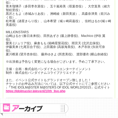
役）、
青木瑠璃子（多田李衣菜役）、五十嵐裕美（双葉杏役）、大空直美（緒方
智絵里役）、
黒沢ともよ（赤城みりあ役）、洲崎綾（新田美波）、高森奈津美（前川み
く役）、
松嵜麗（諸星きらり役）、山本希望（城ヶ崎莉嘉役）、佳村はるか(城ヶ崎
美嘉役)
MILLIONSTARS
山崎はるか (春日未来役)、田所あずさ (最上静香役)、Machico (伊吹 翼
役)、
愛美 (ジュリア役)、麻倉もも (箱崎星梨花役)、雨宮天 (北沢志保役)、
伊藤美来 (七尾百合子役)、上田麗奈 (高坂海美役)、木戸衣吹 (矢吹可奈
役)、
夏川椎菜 (望月杏奈役)、 藤井ゆきよ (所恵美役)、 渡部優衣 (横山奈緒役)
※出演者は予告なく変更になる場合がございます。予めご了承下さい。
主催・企画：株式会社バンダイナムコエンターテインメント
制作：株式会社バンダイナムコライブクリエイティブ
また、イベント公式サイトもグランドオープン致しました！
チケットのお申込み方法については、以下公式サイトにてご参照ください
↓「
THE IDOLM@STER M@STERS OF IDOL WORLD!!2015」公式サイト
https://idolmaster.jp/event/10th_live.p
hp